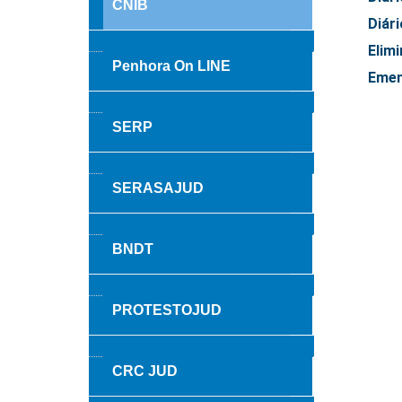
CNIB
Diári
Elim
Penhora On LINE
Emen
SERP
SERASAJUD
BNDT
PROTESTOJUD
CRC JUD