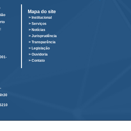
o
Mapa do site
ião
> Institucional
rto
> Serviços
:
> Notícias
o
> Jurisprudência
> Transparência
> Legislação
> Ouvidoria
001-
> Contato
-
14h30
6210