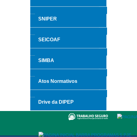
SNIPER
SEICOAF
SIMBA
Atos Normativos
Drive da DIPEP