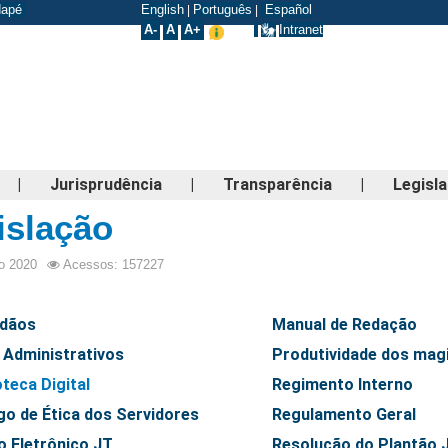
odapé
English
Português
Español
|
|
A-
A
A+
Intranet
|
Jurisprudência
|
Transparência
|
Legisl
islação
o 2020
Acessos: 157227
dãos
Manual de Redação
 Administrativos
Produtividade dos mag
oteca Digital
Regimento Interno
go de Ética dos Servidores
Regulamento Geral
o Eletrônico JT
Resolução do Plantão J