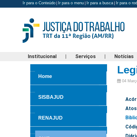
Ir para o Conteúdo
Ir para o menu
Ir para a busca
Ir para o r
|
|
|
Institucional
|
Serviços
|
Notícias
Leg
Home
04 Març
SISBAJUD
Acór
Atos
Bibli
RENAJUD
Códi
Diári