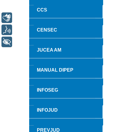
CCS
Libras
Voz
CENSEC
+ Acessibilidade
JUCEA AM
MANUAL DIPEP
INFOSEG
INFOJUD
PREVJUD