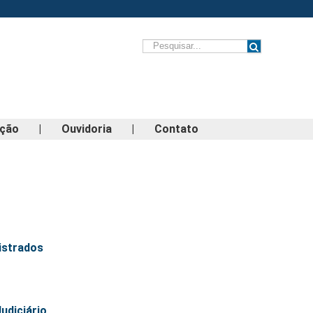
ação
|
Ouvidoria
|
Contato
istrados
udiciário