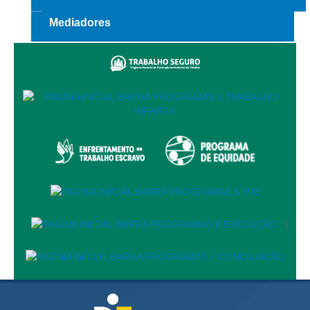
Automação e IA
Mediadores
Governança
Governança de TI
Gestão Estratégica
Governança das Contratações Obras
Rede de Governança Colaborativa
Gestão de Riscos
Laboratório de Inovação
Assessoria de Governança de Gestão de Pessoas
|
Sites Institucionais
Biblioteca
Centro de Memória
Educação a distância