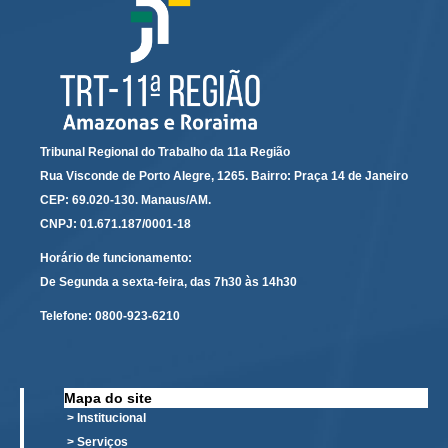
Responsabilidade Socioambiental
Comissão Permanente de Acessibilidade e Inclusão
Escola Judicial
Programa Trabalho Seguro
Coordenadoria de Saúde
Tribunal Regional do Trabalho da 11a Região
Rua Visconde de Porto Alegre, 1265. Bairro: Praça 14 de Janeiro
|
CEP: 69.020-130. Manaus/AM.
Serviços
CNPJ: 01.671.187/0001-18
Ação Trabalhista (Atermação)
Horário de funcionamento:
De Segunda a sexta-feira, das 7h30 às 14h30
Atermação On-line - Interior de Roraima
Telefone:
0800-923-6210
Atermação On-line - Interior do Amazonas
Agendamento de Reclamação Verbal
Glossário
Mapa do site
Consulta de Pautas
> Institucional
> Serviços
Atas de Sessões do Pleno