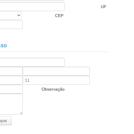
UF
CEP
sso
Observação