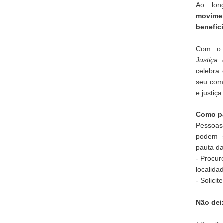
Ao lon
movime
benefic
Com o
Justiça 
celebra 
seu com
e justiça
Como pa
Pessoas
podem s
pauta d
- Procur
localida
- Solici
Não deix