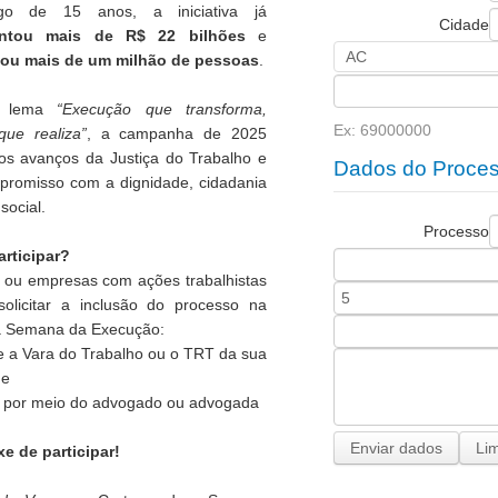
go de 15 anos, a iniciativa já
Cidade
ntou mais de R$ 22 bilhões
e
iou mais de um milhão de pessoas
.
 lema
“Execução que transforma,
Ex: 69000000
que realiza”
, a campanha de 2025
os avanços da Justiça do Trabalho e
Dados do Proce
promisso com a dignidade, cidadania
 social.
Processo
rticipar?
 ou empresas com ações trabalhistas
olicitar a inclusão do processo na
a Semana da Execução:
e a Vara do Trabalho ou o TRT da sua
de
te por meio do advogado ou advogada
e de participar!