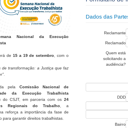
Dados das Parte
Reclamante
emana Nacional da Execução
ista
Reclamado
Quem está
erá de
15 a 19 de setembro
, com o
solicitando a
audiência?
 de transformação: a Justiça que faz
r”
.
ida pela
Comissão Nacional de
idade da Execução Trabalhista
DDD
)
do CSJT, em parceria com os
24
ais Regionais do Trabalho
, a
a reforça a importância da fase de
 para garantir direitos trabalhistas.
Bairro