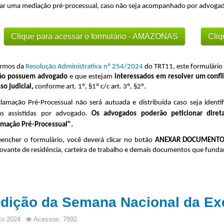
itar uma mediação pré-processual, caso não seja acompanhado por advogado
Clique para acessar o formulário - AMAZONAS
Cliq
ermos da
Resolução Administrativa nº 254/2024
do TRT11,
este formulário
ão possuem advogado
e que estejam
interessados em resolver um confli
so judicial,
conforme art. 1º, §1º c/c art. 3º, §2º.
amação Pré-Processual não será autuada e distribuída caso seja ident
as assistidas por advogado.
Os advogados poderão peticionar diret
mação Pré-Processual".
encher o formulário, você deverá clicar no botão
ANEXAR DOCUMENTO
vante de residência, carteira de trabalho e demais documentos que fun
edição da Semana Nacional da Ex
to 2024
Acessos: 7892