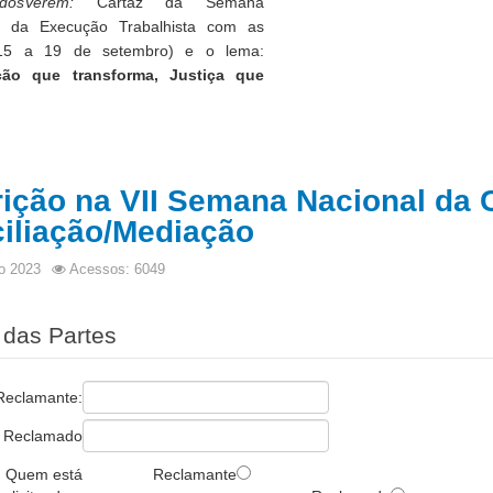
dosVerem:
Cartaz da Semana
l da Execução Trabalhista com as
(15 a 19 de setembro) e o lema:
ção que transforma, Justiça que
rição na VII Semana Nacional da C
iliação/Mediação
o 2023
Acessos: 6049
das Partes
Reclamante:
Reclamado
Quem está
Reclamante