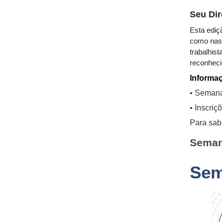
Seu Dir
Esta ediç
como nas 
trabalhis
reconhec
Informaç
• Semana
• Inscri
Para sab
Seman
Sem