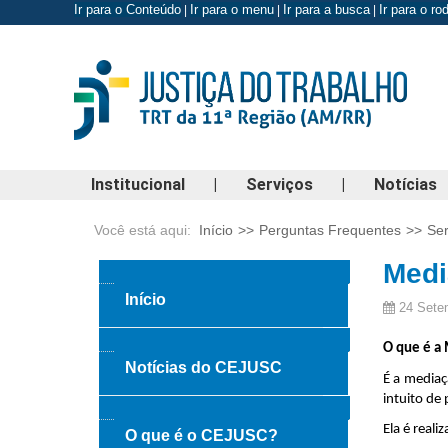
Ir para o Conteúdo
Ir para o menu
Ir para a busca
Ir para o r
|
|
|
Institucional
|
Serviços
|
Notícias
Você está aqui:
Início
>>
Perguntas Frequentes
>>
Ser
Medi
Início
24 Sete
O que é 
Notícias do CEJUSC
É a mediaç
intuito de 
Ela é real
O que é o CEJUSC?