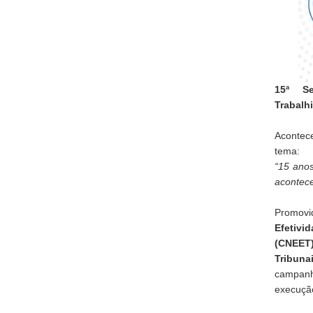
15ª S
Trabalh
Acontec
tema:
“15 anos
acontece
Promov
Efetiv
(CNEET
Tribun
campanh
execução