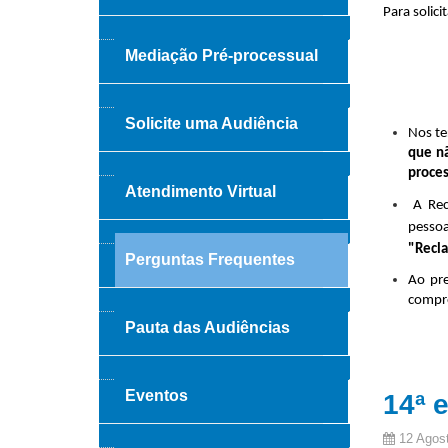
Para solic
Mediação Pré-processual
Solicite uma Audiência
Nos t
que n
proces
Atendimento Virtual
A Recl
pesso
"Recla
Perguntas Frequentes
Ao pre
compro
Pauta das Audiências
Eventos
14ª 
12 Agos