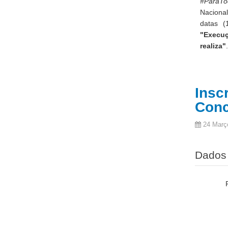
#ParaTo
Naciona
datas 
"Execu
realiza"
.
Insc
Conc
24 Març
Dados 