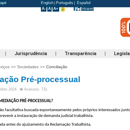
odapé
English
Português
Español
|
|
A-
A
A+
Intranet
|
Jurisprudência
|
Transparência
|
Legisl
viços
>>
Sociedades
>>
Conciliação
ação Pré-processual
mbro 2024
Acessos: 731
a MEDIAÇÃO PRÉ-PROCESSUAL?
ão facultativa buscada espontaneamente pelos próprios interessados junto 
prevenir a instauração de demanda judicial trabalhista.
izada antes do ajuizamento da Reclamação Trabalhista.