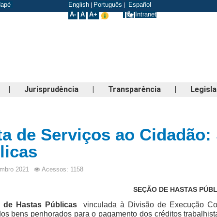
odapé
English
Português
Español
|
|
A-
A
A+
Intranet
|
Jurisprudência
|
Transparência
|
Legisl
ta de Serviços ao Cidadão:
licas
mbro 2021
Acessos: 1158
SEÇÃO DE HASTAS PÚBL
 de Hastas Públicas 
 vinculada à Divisão de Execução Co
dos bens penhorados para o pagamento dos créditos trabalhist