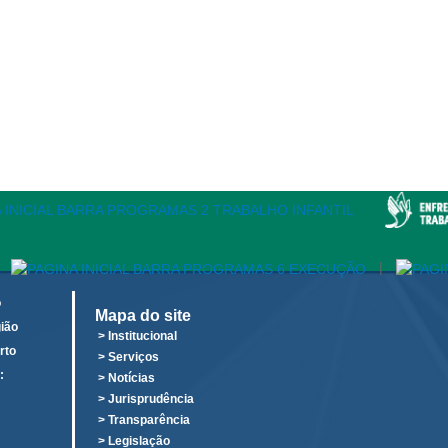
|
o
Mapa do site
ião
> Institucional
rto
> Serviços
:
> Notícias
o
> Jurisprudência
> Transparência
> Legislação