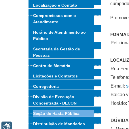
cumprido
Localização e Contato
Compromissos com o
Promove l
Atendimento
Horário de Atendimento ao
FORMA 
Público
Peticiona
Secretaria de Gestão de
Pessoas
LOCALI
Centro de Memória
Rua Ferr
Licitações e Contratos
Telefone
E-mail:
s
Corregedoria
Balcão vi
Divisão de Execução
Concentrada - DECON
Horário: 
Seção de Hasta Pública
DÚVIDA
Distribuição de Mandados
Libras