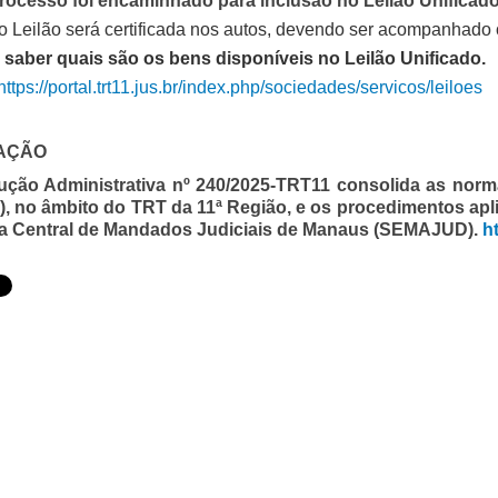
rocesso foi encaminhado para inclusão no Leilão Unificado
o Leilão será certificada nos autos, devendo ser acompanhado 
 saber quais são os bens disponíveis no Leilão Unificado.
https://portal.trt11.jus.br/index.php/sociedades/servicos/leiloes
AÇÃO
ução Administrativa nº 240/2025-TRT11 consolida as norm
, no âmbito do TRT da 11ª Região, e os procedimentos apl
a Central de Mandados Judiciais de Manaus (SEMAJUD).
h