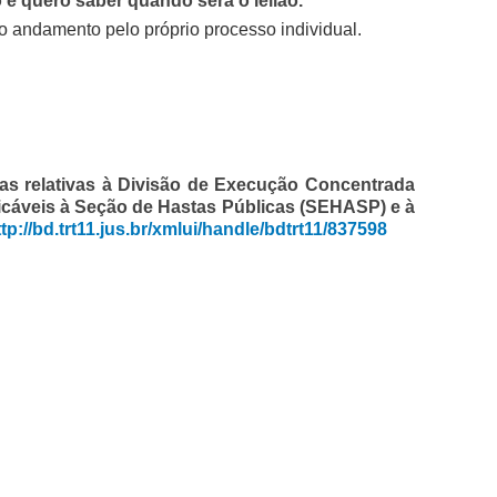
 e quero saber quando será o leilão.
o andamento pelo próprio processo individual.
as relativas à Divisão de Execução Concentrada
icáveis à Seção de Hastas Públicas (SEHASP) e à
ttp://bd.trt11.jus.br/xmlui/handle/bdtrt11/837598