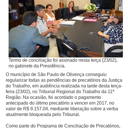
Todas as Notícias
Buscar Notícias
Comunicados
Campanhas
Galeria de Fotos
Redes Sociais
Termo de conciliação foi assinado nesta terça (23/02),
Fale com a Comunicação
no gabinete da Presidência.
Logomarca
O município de São Paulo de Olivença conseguiu
regularizar todas as pendências de precatórios da Justiça
|
do Trabalho, em audiência realizada na tarde desta terça-
Jurisprudência
feira (23/02), no Tribunal Regional do Trabalho da 11ª
Região. Na ocasião, foi acordado o pagamento
Consulta Jurisprudencial
antecipado do último precatório a vencer em 2017, no
valor de R$ 9.157,04, mediante liberação sobre a verba
Falcão - Busca por Jurisprudência
atualmente bloqueada pelo Tribunal.
Pangea - precedentes qualificados
Como parte do Programa de Conciliação de Precatórios,
Súmulas