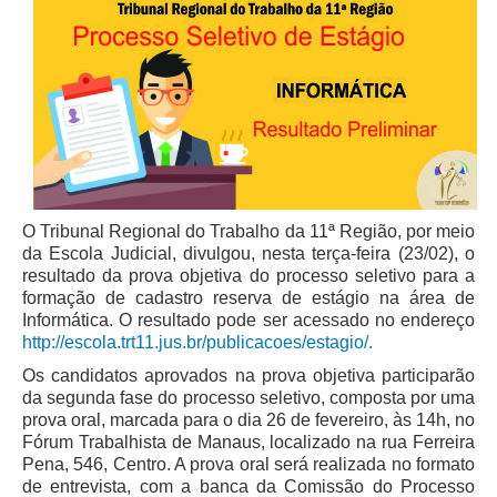
Faça sua Manifestação
Denúncia Assédio Moral ou Sexual
Denúncia Assédio Eleitoral
Notícia de Irregularidade Anônima
Denúncia Atos de Corrupção
|
Contato
O Tribunal Regional do Trabalho da 11ª Região, por meio
da Escola Judicial, divulgou, nesta terça-feira (23/02), o
resultado da prova objetiva do processo seletivo para a
Contatos - Trabalho Remoto
formação de cadastro reserva de estágio na área de
Fale Conosco
Informática. O resultado pode ser acessado no endereço
http://escola.trt11.jus.br/publicacoes/estagio/.
Atendimento ao Público
Os candidatos aprovados na prova objetiva participarão
Fones TRT
da segunda fase do processo seletivo, composta por uma
prova oral, marcada para o dia 26 de fevereiro, às 14h, no
Fones TST
Fórum Trabalhista de Manaus, localizado na rua Ferreira
Endereços das Unidades
Pena, 546, Centro. A prova oral será realizada no formato
de entrevista, com a banca da Comissão do Processo
Balcão Virtual