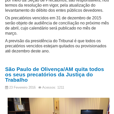
por meio da Seção de Precatórios, são responsáveis, nos
Protocolo Eletrônico
termos da resolução em vigor, pela atualização do
Suspensão e Prorrogação de Prazos
levantamento do débito dos entes públicos devedores.
Busca Geral
Os precatórios vencidos em 31 de dezembro de 2015
serão objeto de audiência de conciliação no próximo mês
Portal de Doações do TRT11
de abril, cujo calendário será publicado no mês de
Estatísticas
março.
Pesquisa de metas Nacionais
A previsão da presidência do Tribunal é que todos os
precatórios vencidos estejam quitados ou provisionados
Acessibilidade
até dezembro deste ano.
Editais de Credenciamento
Pontos de Inclusão Digital
São Paulo de Olivença/AM quita todos
Monitoramento do Serviços de TIC
os seus precatórios da Justiça do
Trabalho
Conexão Inclusiva
Inscrições
23 Fevereiro 2016
Acessos: 1211
Informe de Rendimentos - 2026
|
Notícias