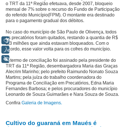
o TRT da 11ª Região efetuava, desde 2007, bloqueio
Precedentes e Ações Coletivas
mensal de 7% sobre o recurso do Fundo de Participação
do referido Município(FPM). O montante era destinado
Centro de Inteligência
para o pagamento gradual dos débitos.
Unidade de Monitoramento e Fiscalização - UMF
No caso do município de São Paulo de Olivença, todos
Assédio Eleitoral
os precatórios foram quitados, restando a quantia de R$
Libras
|
2,3 milhões que ainda estavam bloqueados. Com o
acordo, esse valor volta para os cofres do município.
Voz
Transparência
+ Acessibilidade
O termo de conciliação foi assinado pela presidente do
Portal Transparência
TRT da 11ª Região, desembargadora Maria das Graças
Alecrim Marinho; pelo prefeito Raimundo Nonato Souza
Gestão
Martins; pela juíza do trabalho coordenadora do
Programa de Conciliação em Precatórios, Edna Maria
Audiências e Sessões
Fernandes Barbosa; e pelos procuradores do município
Serviço de Informação ao Cidadão
Leonardo de Souza Guimarães e Nara Souza de Souza.
Ouvidoria
Confira
Galeria de Imagens.
Tecnologia da Informação e Comunicação
Cultivo do guaraná em Maués é
Gestão Orcamentária