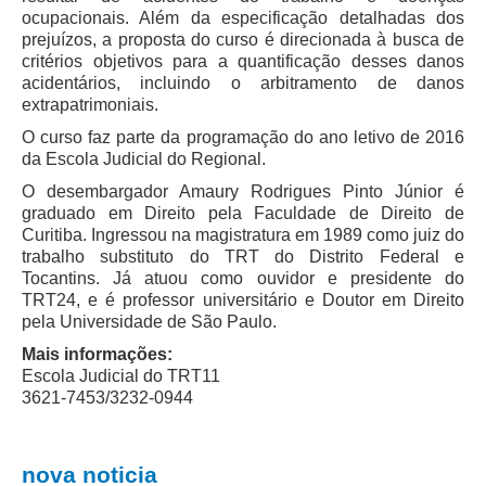
ocupacionais. Além da especificação detalhadas dos
Audiências e Sessões
prejuízos, a proposta do curso é direcionada à busca de
critérios objetivos para a quantificação desses danos
Calendário das Sessões da 1ª Turma 2026
acidentários, incluindo o arbitramento de danos
Calendário de Sessões da 2ª Turma - 2026
extrapatrimoniais.
O curso faz parte da programação do ano letivo de 2016
Calendário das Sessões da 3ª Turma 2026
da Escola Judicial do Regional.
Calendário das Sessões do Pleno e Especializadas 2026
O desembargador Amaury Rodrigues Pinto Júnior é
Carta de Serviços ao Cidadão
graduado em Direito pela Faculdade de Direito de
Curitiba. Ingressou na magistratura em 1989 como juiz do
trabalho substituto do TRT do Distrito Federal e
Cartilhas
Tocantins. Já atuou como ouvidor e presidente do
Cadastro de Peritos, Tradutores e Intérpretes
TRT24, e é professor universitário e Doutor em Direito
pela Universidade de São Paulo.
Calendários
Mais informações:
Calendário Geral
Escola Judicial do TRT11
Calendário de Eventos
3621-7453/3232-0944
Calendário de Eventos passados
Calendário das Sessões
nova noticia