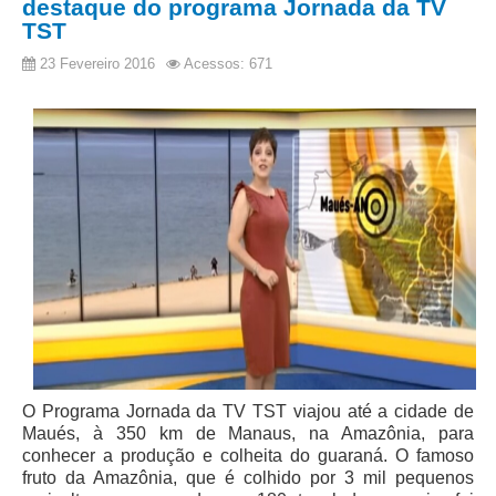
destaque do programa Jornada da TV
Licitações, contratos e Instrumentos
TST
Gestão de Pessoas
23 Fevereiro 2016
Acessos: 671
Auditoria e Prestação de Contas
Sustentabilidade
Acessibilidade
LGPD
|
Legislação
Acórdãos
Atos Administrativos
Biblioteca Digital
O Programa Jornada da TV TST viajou até a cidade de
Código de Ética dos Servidores
Maués, à 350 km de Manaus, na Amazônia, para
conhecer a produção e colheita do guaraná. O famoso
Diário Eletrônico JT
fruto da Amazônia, que é colhido por 3 mil pequenos