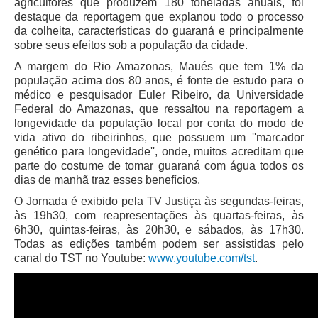
Diário Oficial
agricultores que produzem 180 toneladas anuais, foi
destaque da reportagem que explanou todo o processo
Eliminação de Autos
da colheita, características do guaraná e principalmente
sobre seus efeitos sob a população da cidade.
Ementário
A margem do Rio Amazonas, Maués que tem 1% da
população acima dos 80 anos, é fonte de estudo para o
Manual de Redação
médico e pesquisador Euler Ribeiro, da Universidade
Produtividade dos magistrados
Federal do Amazonas, que ressaltou na reportagem a
longevidade da população local por conta do modo de
Regimento Interno
vida ativo do ribeirinhos, que possuem um ''marcador
Regulamento Geral
genético para longevidade'', onde, muitos acreditam que
parte do costume de tomar guaraná com água todos os
Resolução do Plantão Judiciário
dias de manhã traz esses benefícios.
Revistas
O Jornada é exibido pela TV Justiça às segundas-feiras,
Manuais do CNJ
às 19h30, com reapresentações às quartas-feiras, às
6h30, quintas-feiras, às 20h30, e sábados, às 17h30.
Estrutura Organizacional
Todas as edições também podem ser assistidas pelo
Protocolos de Julgamento
canal do TST no Youtube:
www.youtube.com/tst
.
|
Ouvidoria