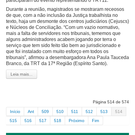
participaram do evento representando o TRT11.
Durante a reunião, magistrados se mostraram receosos
de que, com a não inclusão da Justiça trabalhista no
texto, haja um desmonte dos centros judiciários (Cejuscs)
e Núcleos de Conciliação. “Com um vazio normativo,
mais a falta de servidores nos tribunais, tememos que
alguns administradores acabem jogando por terra o
serviço que tem sido feito tão bem ao jurisdicionado e
que foi instalado com muito esforço em todos os
tribunais”, afirmou a desembargadora Ana Paula Tauceda
Branco, da TRT da 17ª Região (Espírito Santo).
Leia mais...
Página 514 de 574
Início
Ant
509
510
511
512
513
514
515
516
517
518
Próximo
Fim