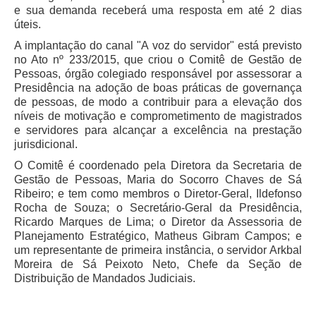
Servidores
e sua demanda receberá uma resposta em até 2 dias
úteis.
Comitê de Segurança Permanente
A implantação do canal "A voz do servidor" está previsto
Comitê de Combate ao Trabalho Infantil e de Estímulo à
no Ato nº 233/2015, que criou o Comitê de Gestão de
Aprendizagem
Pessoas, órgão colegiado responsável por assessorar a
Comitê de Incentivo à Participação Institucional Feminina
Presidência na adoção de boas práticas de governança
no âmbito do TRT-11
de pessoas, de modo a contribuir para a elevação dos
níveis de motivação e comprometimento de magistrados
Comitê de Prevenção e Enfrentamento do Assédio
e servidores para alcançar a excelência na prestação
Moral, do Assédio Sexual e da Discriminação
jurisdicional.
Comissão Permanente de Gestão Socioambiental
O Comitê é coordenado pela Diretora da Secretaria de
Gestão de Pessoas, Maria do Socorro Chaves de Sá
Comitê Gestor do Plano de Contratações e Aquisições
Ribeiro; e tem como membros o Diretor-Geral, Ildefonso
no Âmbito do TRT11
Rocha de Souza; o Secretário-Geral da Presidência,
Grupo Operacional do Centro de Inteligência
Ricardo Marques de Lima; o Diretor da Assessoria de
Planejamento Estratégico, Matheus Gibram Campos; e
Comitê de Equidade de Raça, Gênero e Diversidade
um representante de primeira instância, o servidor Arkbal
Comitê PopRuaJud
Moreira de Sá Peixoto Neto, Chefe da Seção de
Distribuição de Mandados Judiciais.
Comissão de Justiça Itinerante
Comissão Permanente de Avaliação Documental