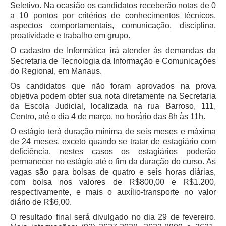
Seletivo. Na ocasião os candidatos receberão notas de 0
Balcão Visual Libras
a 10 pontos por critérios de conhecimentos técnicos,
aspectos comportamentais, comunicação, disciplina,
Aplicativos
proatividade e trabalho em grupo.
O cadastro de Informática irá atender às demandas da
Secretaria de Tecnologia da Informação e Comunicações
do Regional, em Manaus.
Os candidatos que não foram aprovados na prova
objetiva podem obter sua nota diretamente na Secretaria
da Escola Judicial, localizada na rua Barroso, 111,
Centro, até o dia 4 de março, no horário das 8h às 11h.
O estágio terá duração mínima de seis meses e máxima
de 24 meses, exceto quando se tratar de estagiário com
deficiência, nestes casos os estagiários poderão
permanecer no estágio até o fim da duração do curso. As
vagas são para bolsas de quatro e seis horas diárias,
com bolsa nos valores de R$800,00 e R$1.200,
respectivamente, e mais o auxílio-transporte no valor
diário de R$6,00.
O resultado final será divulgado no dia 29 de fevereiro.