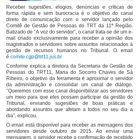
Juízes Substitutos
Receber sugestões, elogios, denúncias e críticas de
Diretores
forma rápida e sem burocracia é o objetivo do canal
direto de comunicação com o servidor lançado pelo
Comitê de Gestão de Pessoas do TRT da 11ª Região.
Comitês
Batizado de "A voz do servidor", o canal trata-se de um e-
Comitê Gestor Regional do PJe
mail criado exclusivamente para receber a opinião dos
magistrados e servidores sobre assuntos relacionados à
Comitê Gestor Regional do e-Gestão e de Tabelas
gestão de recursos humanos no Tribunal. O email
Processuais Unificadas
é
comite.cgp@trt11.jus.br
Comitê do Datajud
Conforme explica a diretora da Secretaria de Gestão de
Pessoas do TRT11, Maria do Socorro Chaves de Sá
Comissão Regional de Pesquisa Judiciária e Ciência de
Ribeiro, o objetivo da ferramenta é aproximar o servidor
Dados
da administração e consolidar um canal de diálogo.
Comissão de Ética
"Queremos com esse canal disponibilizar aos servidores
um meio para que eles possam participar da gestão do
Comitê de Priorização do Primeiro Grau
Tribunal, enviando sugestões de boas práticas e
Comissão de Uniformização de Jurisprudência
abordando assuntos que afetam a todos no seu dia a
dia", explicou.
Comitê de Gestão de Pessoas
O email está disponível para receber as mensagens dos
Comissão de Vitaliciamento
servidores desde outubro de 2015. Ao enviar uma
Comitê de Atenção Integral à Saúde de Magistrados e
mensagem, o servidor recebe a confirmação de recebido