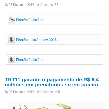
Calendário das Correições
26 Fevereiro 2016
Acessos: 371
Calendário de Suspensão
Calendário da Justiça Itinerante
Plantão Judiciário
Certidões
Concursos
Contas abertas em nome dos beneficiários
Plantão judiciário fev 2016
Diários Eletrônicos
e-Doc
Plantão Judiciário
Espaço do Servidor
Guias de recolhimento
Leilão Público
TRT11 garante o pagamento de R$ 6,4
milhões em precatórios só em janeiro
Mapa do site
META 9 do CNJ
26 Fevereiro 2016
Acessos: 405
Pauta Digital