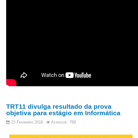
Faça sua Manifestação
Acompanhe sua manifestação
Ouvidoria Da Mulher
Serviço de Informação ao Cidadão - SIC
Relatórios Estatísticos
Consulte o seu Processo Trabalhista
Lei Geral de Proteção de Dados - LGPD
Integração das Ouvidorias
O que é Ouvidoria?
Carta de Serviços à Cidadania
TRT11 divulga resultado da prova
objetiva para estágio em Informática
Ouvidoria no CSJT
Dúvidas Frequentes
23 Fevereiro 2016
Acessos: 799
Avalie os Serviços da Ouvidoria