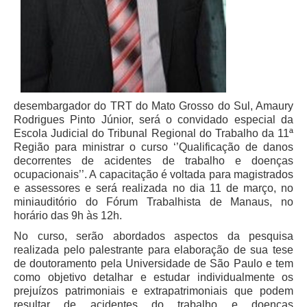
Responsabilidade Socioambiental
Comissão Permanente de Acessibilidade e Inclusão
Escola Judicial
Programa Trabalho Seguro
Coordenadoria de Saúde
desembargador do TRT do Mato Grosso do Sul, Amaury
Rodrigues Pinto Júnior, será o convidado especial da
|
Escola Judicial do Tribunal Regional do Trabalho da 11ª
Serviços
Região para ministrar o curso ‘’Qualificação de danos
decorrentes de acidentes de trabalho e doenças
ocupacionais’’. A capacitação é voltada para magistrados
Ação Trabalhista (Atermação)
e assessores e será realizada no dia 11 de março, no
Atermação On-line - Interior de Roraima
miniauditório do Fórum Trabalhista de Manaus, no
horário das 9h às 12h.
Atermação On-line - Interior do Amazonas
No curso, serão abordados aspectos da pesquisa
Agendamento de Reclamação Verbal
realizada pelo palestrante para elaboração de sua tese
Glossário
de doutoramento pela Universidade de São Paulo e tem
como objetivo detalhar e estudar individualmente os
Consulta de Pautas
prejuízos patrimoniais e extrapatrimoniais que podem
resultar de acidentes do trabalho e doenças
Atas de Sessões do Pleno