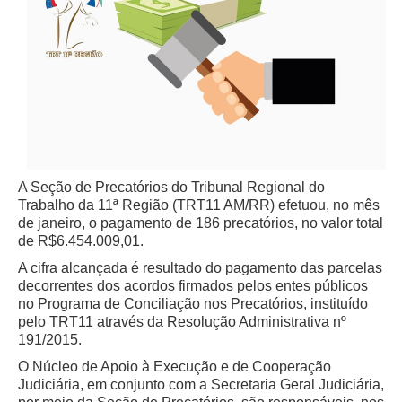
PJE
Plantão Judiciário
Cadastrar Processos
Listar Processos
Portal Conciliação
Inscrição para mediação e conciliação – Cejusc 1º e 2º
grau
A Seção de Precatórios do Tribunal Regional do
Perguntas Frequentes
Trabalho da 11ª Região (TRT11 AM/RR) efetuou, no mês
de janeiro, o pagamento de 186 precatórios, no valor total
Eventos
de R$6.454.009,01.
Portal Execução
A cifra alcançada é resultado do pagamento das parcelas
Portal Proad
decorrentes dos acordos firmados pelos entes públicos
no Programa de Conciliação nos Precatórios, instituído
pelo TRT11 através da Resolução Administrativa nº
Portal dos Precatórios e Requisições de
191/2015.
Pequeno Valor
O Núcleo de Apoio à Execução e de Cooperação
Programa Aprendizagem
Judiciária, em conjunto com a Secretaria Geral Judiciária,