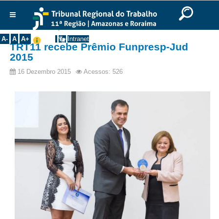
Ir para o Conteúdo
Ir para o menu
Ir para a busca
Ir para o rodapé
|
|
|
English
Português
Español
|
|
Você está aqui:
Início
>>
Notícias
>>
Todas as Notícias
Institucional
A-
A
A+
Intranet
TRT11 recebe Prêmio Funpresp-Jud
Histórico
2015
Presidência
16 Dezembro 2015
Acessos: 526
Corregedoria
Composição
Desembargadores
Seções Especializadas
Turmas
Varas do Trabalho
Juízes Manaus
Juízes Roraima
Juízes Interior