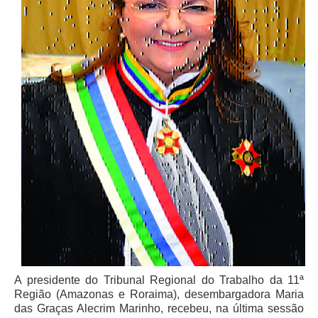
Faça sua Manifestação
Acompanhe sua manifestação
Ouvidoria Da Mulher
Serviço de Informação ao Cidadão - SIC
Relatórios Estatísticos
Consulte o seu Processo Trabalhista
Lei Geral de Proteção de Dados - LGPD
Integração das Ouvidorias
O que é Ouvidoria?
Carta de Serviços à Cidadania
Ouvidoria no CSJT
A presidente do Tribunal Regional do Trabalho da 11ª
Dúvidas Frequentes
Região (Amazonas e Roraima), desembargadora Maria
Avalie os Serviços da Ouvidoria
das Graças Alecrim Marinho, recebeu, na última sessão