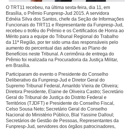
Juízes Substitutos
O TRT11 recebeu, na última sexta-feira, dia 11, em
Diretores
Brasília, o Prêmio Funpresp-Jud 2015. A servidora
Ednéia Silva dos Santos, chefe da Seção de Informações
Comitês
Funcionais do TRT11 e Representante da Funpresp-Jud,
recebeu o troféu do Prêmio e os Certificados de Honra ao
Comitê Gestor Regional do PJe
Mérito para a equipe do Tribunal Regional do Trabalho
da 11ª Região, por ter sido uma das responsáveis pelo
Comitê Gestor Regional do e-Gestão e de Tabelas
aumento do percentual das adesões ao Plano de
Processuais Unificadas
Benefícios neste Tribunal. A cerimônia de entrega do
Comitê do Datajud
Prêmio foi realizada na Procuradoria da Justiça Militar,
em Brasília.
Comissão Regional de Pesquisa Judiciária e Ciência de
Dados
Participaram do evento o Presidente do Conselho
Deliberativo da Funpresp-Jud e Diretor Geral do
Comissão de Ética
Supremo Tribunal Federal, Amarildo Vieira de Oliveira;
Comitê de Priorização do Primeiro Grau
Diretora Presidente, Elaine de Oliveira Castro; Secretário
Geral do Tribunal de Justiça do Distrito Federal e
Comissão de Uniformização de Jurisprudência
Territórios (TJDFT) e Presidente do Conselho Fiscal,
Celso Sousa Neto; Secretário Geral do Conselho
Comitê de Gestão de Pessoas
Nacional do Ministério Público, Blal Yassine Dalloul;
Comissão de Vitaliciamento
Secretários de Gestão de Pessoas, Representantes da
Funpresp-Jud, servidores dos órgãos patrocinadores,
Comitê de Atenção Integral à Saúde de Magistrados e