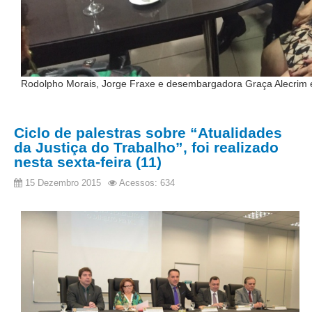
Calendário das Correições
Calendário de Suspensão
Calendário da Justiça Itinerante
Certidões
Rodolpho Morais, Jorge Fraxe e desembargadora Graça Alecrim 
Concursos
Contas abertas em nome dos beneficiários
Ciclo de palestras sobre “Atualidades
Diários Eletrônicos
da Justiça do Trabalho”, foi realizado
e-Doc
nesta sexta-feira (11)
Espaço do Servidor
15 Dezembro 2015
Acessos: 634
Guias de recolhimento
Leilão Público
Mapa do site
META 9 do CNJ
Pauta Digital