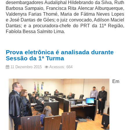
desembargadores Audaliphal Hildebrando da Silva, Ruth
Balcão Visual Libras
Barbosa Sampaio, Francisca Rita Alencar Alburquerque,
Valdenyra Farias Thomé, Maria de Fátima Neves Lopes
Aplicativos
e José Dantas de Góes; o juiz convocado, Adilson Maciel
Dantas; e a procuradora-chefe do PRT da 11ª Região,
Fabíola Bessa Salmito Lima.
Prova eletrônica é analisada durante
Sessão da 1ª Turma
11 Dezembro 2015
Acessos: 664
Em