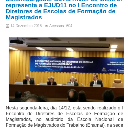
representa a EJUD11 no I Encontro de
Todas as Notícias
Diretores de Escolas de Formação de
Magistrados
Buscar Notícias
14 Dezembro 2015
Acessos: 604
Comunicados
Campanhas
Galeria de Fotos
Redes Sociais
Fale com a Comunicação
Logomarca
|
Jurisprudência
Consulta Jurisprudencial
Nesta segunda-feira, dia 14/12, está sendo realizado o I
Falcão - Busca por Jurisprudência
Encontro de Diretores de Escolas de Formação de
Pangea - precedentes qualificados
Magistrados, no auditório da Escola Nacional de
Formação de Magistrados do Trabalho (Enamat), na sede
Súmulas