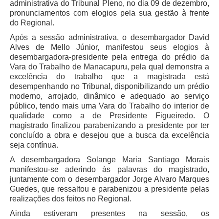
administrativa do Tribunal Pleno, no dia 09 de dezembro,
Faça sua Manifestação
pronunciamentos com elogios pela sua gestão à frente
Denúncia Assédio Moral ou Sexual
do Regional.
Denúncia Assédio Eleitoral
Após a sessão administrativa, o desembargador David
Alves de Mello Júnior, manifestou seus elogios à
Notícia de Irregularidade Anônima
desembargadora-presidente pela entrega do prédio da
Denúncia Atos de Corrupção
Vara do Trabalho de Manacapuru, pela qual demonstra a
excelência do trabalho que a magistrada está
|
desempenhando no Tribunal, disponibilizando um prédio
moderno, arrojado, dinâmico e adequado ao serviço
Contato
público, tendo mais uma Vara do Trabalho do interior de
qualidade como a de Presidente Figueiredo. O
Contatos - Trabalho Remoto
magistrado finalizou parabenizando a presidente por ter
concluído a obra e desejou que a busca da excelência
Fale Conosco
seja contínua.
Atendimento ao Público
A desembargadora Solange Maria Santiago Morais
manifestou-se aderindo às palavras do magistrado,
Fones TRT
juntamente com o desembargador Jorge Alvaro Marques
Fones TST
Guedes, que ressaltou e parabenizou a presidente pelas
realizações dos feitos no Regional.
Endereços das Unidades
Ainda estiveram presentes na sessão, os
Balcão Virtual