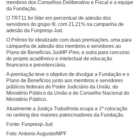
membros dos Conselhos Deliberativo e Fiscal e a equipe
Servidores
da Fundação.
Comitê de Segurança Permanente
O TRT11 foi líder em percentual de adesão dos
Comitê de Combate ao Trabalho Infantil e de Estímulo à
servidores do grupo III, com 21,21% na campanha de
Aprendizagem
adesão da Funpresp-Jud.
Comitê de Incentivo à Participação Institucional Feminina
O Prêmio foi idealizado com duas premiações, uma para
no âmbito do TRT-11
campanha de adesão dos membros e servidores ao
Plano de Benefícios JusMP-Prev, e outra para concurso
Comitê de Prevenção e Enfrentamento do Assédio
de projeto acadêmico e intelectual de educação
Moral, do Assédio Sexual e da Discriminação
financeira e previdenciária.
Comissão Permanente de Gestão Socioambiental
A premiação teve o objetivo de divulgar a Fundação e o
Comitê Gestor do Plano de Contratações e Aquisições
Plano de Benefícios junto aos membros e servidores
no Âmbito do TRT11
públicos federais do Poder Judiciário da União, do
Ministério Público da União e do Conselho Nacional do
Grupo Operacional do Centro de Inteligência
Ministério Público.
Comitê de Equidade de Raça, Gênero e Diversidade
Atualmente a Justiça Trabalhista ocupa a 1ª colocação
no ranking dos maiores patrocinadores da Fundação.
Comitê PopRuaJud
Fonte: Funpresp-Jud
Comissão de Justiça Itinerante
Foto: Antonio Augusto/MPF
Comissão Permanente de Avaliação Documental