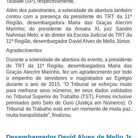
Protocolo Eletrônico
Taubaté (SP), respectivamente.
Suspensão e Prorrogação de Prazos
Além dos palestrantes, a solenidade de abertura também
contou com a presença da presidente do TRT da 11ª
Busca Geral
Região, desembargadora Maria das Graças Alecrim
Marinho; do presidente da Amatra XI, juiz Sandro
Portal de Doações do TRT11
Nahmias Melo; e do diretor da Escola Judicial do TRT da
Estatísticas
11ª Região, desembargador David Alves de Mello Júnior.
Pesquisa de metas Nacionais
Agradecimentos
Acessibilidade
Durante a solenidade de abertura do evento, a presidente
do TRT da 11ª Região, desembargadora Maria das
Editais de Credenciamento
Graças Alecrim Marinho, fez um agradecimento por todo
Pontos de Inclusão Digital
o empenho de servidores e magistrados ao Egrégio
durante o ano de 2015. “O Tribunal se esforçou muito
Monitoramento do Serviços de TIC
para melhorar seus números, ter seus dados validados
Conexão Inclusiva
no Tribunal Superior do Trabalho (TST). Fomos inclusive
premiados pelo Selo de Ouro (Justiça em Números). O
Inscrições
Tribunal do Trabalho está em um momento de muita paz,
Informe de Rendimentos - 2026
muita tranquilidade”, finalizou.
|
Desembargador David Alves de Mello Jr
Notícias