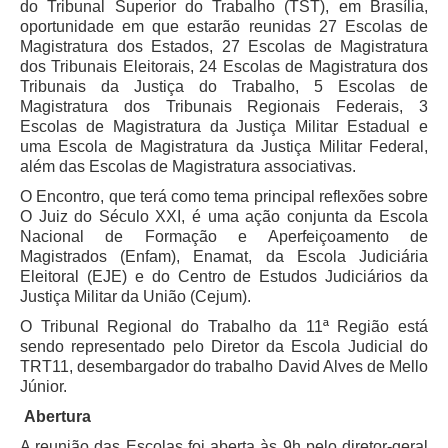
do Tribunal Superior do Trabalho (TST), em Brasília,
oportunidade em que estarão reunidas 27 Escolas de
Precedentes e Ações Coletivas
Magistratura dos Estados, 27 Escolas de Magistratura
Centro de Inteligência
dos Tribunais Eleitorais, 24 Escolas de Magistratura dos
Tribunais da Justiça do Trabalho, 5 Escolas de
Unidade de Monitoramento e Fiscalização - UMF
Magistratura dos Tribunais Regionais Federais, 3
Assédio Eleitoral
Escolas de Magistratura da Justiça Militar Estadual e
uma Escola de Magistratura da Justiça Militar Federal,
|
além das Escolas de Magistratura associativas.
Transparência
O Encontro, que terá como tema principal reflexões sobre
O Juiz do Século XXI, é uma ação conjunta da Escola
Portal Transparência
Nacional de Formação e Aperfeiçoamento de
Magistrados (Enfam), Enamat, da Escola Judiciária
Gestão
Eleitoral (EJE) e do Centro de Estudos Judiciários da
Audiências e Sessões
Justiça Militar da União (Cejum).
Serviço de Informação ao Cidadão
O Tribunal Regional do Trabalho da 11ª Região está
sendo representado pelo Diretor da Escola Judicial do
Ouvidoria
TRT11, desembargador do trabalho David Alves de Mello
Júnior.
Tecnologia da Informação e Comunicação
Abertura
Gestão Orcamentária
A reunião das Escolas foi aberta às 9h pelo diretor-geral