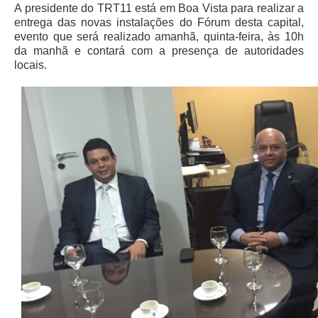
A presidente do TRT11 está em Boa Vista para realizar a
Audiências e Sessões
entrega das novas instalações do Fórum desta capital,
evento que será realizado amanhã, quinta-feira, às 10h
Calendário das Sessões da 1ª Turma 2026
da manhã e contará com a presença de autoridades
locais.
Calendário de Sessões da 2ª Turma - 2026
Calendário das Sessões da 3ª Turma 2026
Calendário das Sessões do Pleno e Especializadas 2026
Carta de Serviços ao Cidadão
Cartilhas
Cadastro de Peritos, Tradutores e Intérpretes
Calendários
Calendário Geral
Calendário de Eventos
Calendário de Eventos passados
Calendário das Sessões