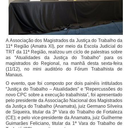
PJE
Plantão Judiciário
Cadastrar Processos
Listar Processos
Portal Conciliação
A Associação dos Magistrados da Justiça do Trabalho da
11ª Região (Amatra XI), por meio da Escola Judicial do
Inscrição para mediação e conciliação – Cejusc 1º e 2º
TRT da 11ª Região, realizou um ciclo de palestras sobre
grau
as “Atualidades da Justiça do Trabalho” para os
magistrados do Regional, na manhã desta sexta-feira
Perguntas Frequentes
(11/12), no mini auditório do Fórum Trabalhista de
Eventos
Manaus.
Portal Execução
O evento, que foi composto por dois painéis intitulados
“Justiça do Trabalho – Atualidades” e “Repercussões do
Portal Proad
novo CPC sobre a execução trabalhista”, foi
apresentado
pelo presidente da Associação Nacional dos Magistrados
Portal dos Precatórios e Requisições de
da Justiça do Trabalho (Anamatra), juiz Germano Silveira
Pequeno Valor
de Siqueira, titular da 3ª Vara do Trabalho de Fortaleza
(CE); e pelo vice-presidente da Anamatra, juiz Guilherme
Programa Aprendizagem
Guimarães Feliciano, titular da 1ª Vara do Trabalho de