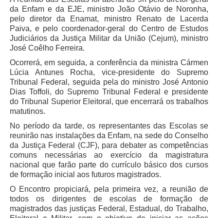
da Enfam e da EJE, ministro João Otávio de Noronha,
Licitações, contratos e Instrumentos
pelo diretor da Enamat, ministro Renato de Lacerda
Gestão de Pessoas
Paiva, e pelo coordenador-geral do Centro de Estudos
Judiciários da Justiça Militar da União (Cejum), ministro
Auditoria e Prestação de Contas
José Coêlho Ferreira.
Sustentabilidade
Ocorrerá, em seguida, a conferência da ministra Cármen
Acessibilidade
Lúcia Antunes Rocha, vice-presidente do Supremo
Tribunal Federal, seguida pela do ministro José Antonio
LGPD
Dias Toffoli, do Supremo Tribunal Federal e presidente
do Tribunal Superior Eleitoral, que encerrará os trabalhos
|
matutinos.
Legislação
No período da tarde, os representantes das Escolas se
reunirão nas instalações da Enfam, na sede do Conselho
Acórdãos
da Justiça Federal (CJF), para debater as competências
comuns necessárias ao exercício da magistratura
Atos Administrativos
nacional que farão parte do currículo básico dos cursos
Biblioteca Digital
de formação inicial aos futuros magistrados.
O Encontro propiciará, pela primeira vez, a reunião de
Código de Ética dos Servidores
todos os dirigentes de escolas de formação de
Diário Eletrônico JT
magistrados das justiças Federal, Estadual, do Trabalho,