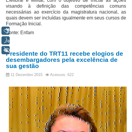
Eleitoral e Militar, com o objetivo de iniciar as ações
Diário Oficial
visando à definição das competências comuns
Eliminação de Autos
necessárias ao exercício da magistratura nacional, as
quais devem ser incluídas igualmente em seus cursos de
Ementário
Formação Inicial.
Libras
Fonte: Enfam
Manual de Redação
Voz
Produtividade dos magistrados
+ Acessibilidade
Regimento Interno
Presidente do TRT11 recebe elogios de
desembargadores pela excelência de
Regulamento Geral
sua gestão
Resolução do Plantão Judiciário
11 Dezembro 2015
Acessos: 622
Revistas
Manuais do CNJ
Estrutura Organizacional
Protocolos de Julgamento
|
Ouvidoria