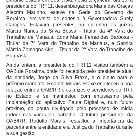
Responsabilidade Socioambiental
presidente do TRT11, desembargadora Maria das Graças
Alecrim Marinho, esteve na Sede do Governo de
Comissão Permanente de Acessibilidade e Inclusão
Roraima, em visita de cortesia à Governadora Suely
Escola Judicial
Campos. Estavam presentes no encontro as juízas
Márcia Nunes da Silva Bessa - Titular da 4ª Vara do
Programa Trabalho Seguro
Trabalho de Manaus, Edna Maria Fernandes Barbosa -
Titular da 7ª Vara do Trabalho de Manaus, e Samira
Coordenadoria de Saúde
Márcia Zamagna Akel - Titular da 2ª Vara do Trabalho de
|
Boa Vista.
Ainda ontem, a presidente do TRT11 visitou também a
Serviços
OAB de Roraima, onde foi recebida pelo presidente atual
da entidade, Jorge da Silva Fraxe, e o eleito para o
Ação Trabalhista (Atermação)
próximo mandato, Rodolfo Morais. Fraxe enalteceu a boa
relação entre a OAB/RR e os juízes e servidores do TRT
Atermação On-line - Interior de Roraima
no Estado, e se manifestou com entusiasmo pela
Atermação On-line - Interior do Amazonas
implantação do aplicativo Pauta Digital e, num futuro
próximo, da pauta divulgada pelo processo de mídia
Agendamento de Reclamação Verbal
indoor nas varas do trabalho. O futuro presidente da
Glossário
OAB/RR, Rodol
fo Morais, ressaltou a importância da
parceria entre a entidade e a Justiça do Trabalho durante
Consulta de Pautas
a sua gestão.
Atas de Sessões do Pleno