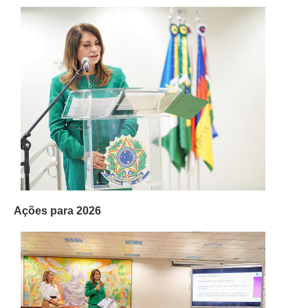
Responsabilidade Socioambiental
Comissão Permanente de Acessibilidade e Inclusão
Escola Judicial
Programa Trabalho Seguro
Coordenadoria de Saúde
|
Serviços
Ação Trabalhista (Atermação)
Atermação On-line - Interior de Roraima
Ações para 2026
Atermação On-line - Interior do Amazonas
Agendamento de Reclamação Verbal
Glossário
Consulta de Pautas
Atas de Sessões do Pleno