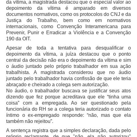
da vítima, a magistrada destacou que o especial valor ao
depoimento da vítima é amparado em diversos
documentos normativos, como os protocolos do CNJ e da
Justiça do Trabalho, bem como em normativos
internacionais, como Convenção Interamericana para
Prevenir, Punir e Erradicar a Violência e a Convenção
190 da OIT.
Apesar de toda a tentativa para desqualificar o
depoimento da vítima, a juíza destacou que o ponto
central da decisão não era o depoimento da vítima e sim
o áudio juntado pelo próprio trabalhador em sua ação
trabalhista. A magistrada considerou que no áudio
juntado pelo trabalhador havia confissão de que ele teria
abraçado e cheirado a colega sem autorização.
No áudio, o trabalhador buscava se justificar seus atos
dizendo que fez porque acreditava que ele “tinha uma
coisa” com a empregada. Ao ser questionado pela
funcionária do RH se a colega teria autorizado o contato
íntimo o ex-empregado responde: “não, mas que ela
também não rejeitou”.
A sentença registra que a simples declaração, dada pelo
próprio reclamante, de que "não, ela não autorizou"