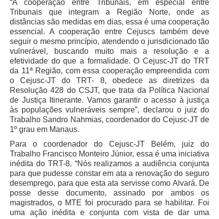
“A cooperação entre Tribunais, em especial entre
Tribunais que integram a Região Norte, onde as
distâncias são medidas em dias, essa é uma cooperação
essencial. A cooperação entre Cejuscs também deve
seguir o mesmo princípio, atendendo o jurisdicionado tão
vulnerável, buscando muito mais a resolução e a
efetividade do que a formalidade. O Cejusc-JT do TRT
da 11ª Região, com essa cooperação empreendida com
o Cejusc-JT do TRT- 8, obedece as diretrizes da
Resolução 428 do CSJT, que trata da Política Nacional
de Justiça Itinerante. Vamos garantir o acesso à justiça
às populações vulneráveis sempre”, declarou o juiz do
Trabalho Sandro Nahmias, coordenador do Cejusc-JT de
1º grau em Manaus.
Para o coordenador do Cejusc-JT Belém, juiz do
Trabalho Francisco Monteiro Júnior, essa é uma iniciativa
inédita do TRT-8. “Nós realizamos a audiência conjunta
para que pudesse constar em ata a renovação do seguro
desemprego, para que esta ata servisse como Alvará. De
posse desse documento, assinado por ambos os
magistrados, o MTE foi procurado para se habilitar. Foi
uma ação inédita e conjunta com vista de dar uma