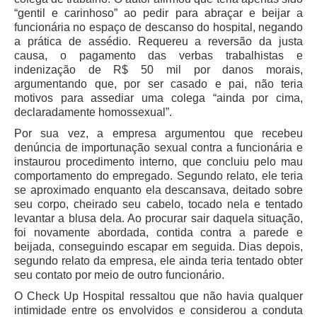
“gentil e carinhoso” ao pedir para abraçar e beijar a
Faça sua Manifestação
funcionária no espaço de descanso do hospital, negando
a prática de assédio. Requereu a reversão da justa
Acompanhe sua manifestação
causa, o pagamento das verbas trabalhistas e
Ouvidoria Da Mulher
indenização de R$ 50 mil por danos morais,
argumentando que, por ser casado e pai, não teria
Serviço de Informação ao Cidadão - SIC
motivos para assediar uma colega “ainda por cima,
declaradamente homossexual”.
Relatórios Estatísticos
Por sua vez, a empresa argumentou que recebeu
Consulte o seu Processo Trabalhista
denúncia de importunação sexual contra a funcionária e
Lei Geral de Proteção de Dados - LGPD
instaurou procedimento interno, que concluiu pelo mau
comportamento do empregado. Segundo relato, ele teria
Integração das Ouvidorias
se aproximado enquanto ela descansava, deitado sobre
O que é Ouvidoria?
seu corpo, cheirado seu cabelo, tocado nela e tentado
levantar a blusa dela. Ao procurar sair daquela situação,
foi novamente abordada, contida contra a parede e
Carta de Serviços à Cidadania
beijada, conseguindo escapar em seguida. Dias depois,
Ouvidoria no CSJT
segundo relato da empresa, ele ainda teria tentado obter
seu contato por meio de outro funcionário.
Dúvidas Frequentes
O Check Up Hospital ressaltou que não havia qualquer
Avalie os Serviços da Ouvidoria
intimidade entre os envolvidos e considerou a conduta