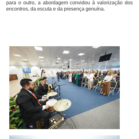
Protocolo Eletrônico
para o outro, a abordagem convidou à valorização dos
encontros, da escuta e da presença genuína.
Suspensão e Prorrogação de Prazos
Busca Geral
Portal de Doações do TRT11
Estatísticas
Pesquisa de metas Nacionais
Acessibilidade
Editais de Credenciamento
Pontos de Inclusão Digital
Monitoramento do Serviços de TIC
Conexão Inclusiva
Inscrições
Informe de Rendimentos - 2026
|
Notícias