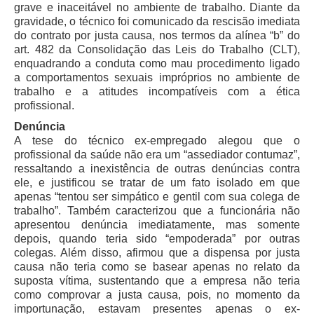
Faça sua Manifestação
grave e inaceitável no ambiente de trabalho. Diante da
gravidade, o técnico foi comunicado da rescisão imediata
Denúncia Assédio Moral ou Sexual
do contrato por justa causa, nos termos da alínea “b” do
art. 482 da Consolidação das Leis do Trabalho (CLT),
Denúncia Assédio Eleitoral
enquadrando a conduta como mau procedimento ligado
Notícia de Irregularidade Anônima
a comportamentos sexuais impróprios no ambiente de
trabalho e a atitudes incompatíveis com a ética
Denúncia Atos de Corrupção
profissional.
|
Denúncia
A tese do técnico ex-empregado alegou que o
Contato
profissional da saúde não era um “assediador contumaz”,
ressaltando a inexistência de outras denúncias contra
Contatos - Trabalho Remoto
ele, e justificou se tratar de um fato isolado em que
apenas “tentou ser simpático e gentil com sua colega de
Fale Conosco
trabalho”. Também caracterizou que a funcionária não
apresentou denúncia imediatamente, mas somente
Atendimento ao Público
depois, quando teria sido “empoderada” por outras
Fones TRT
colegas. Além disso, afirmou que a dispensa por justa
causa não teria como se basear apenas no relato da
Fones TST
suposta vítima, sustentando que a empresa não teria
Endereços das Unidades
como comprovar a justa causa, pois, no momento da
importunação, estavam presentes apenas o ex-
Balcão Virtual