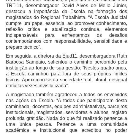
Servidores
TRT-11, desembargador David Alves de Mello Júnior,
destacou a importância da Escola na formação dos
Comitê de Segurança Permanente
magistrados do Regional Trabalhista. “A Escola Judicial
Comitê de Combate ao Trabalho Infantil e de Estímulo à
cumpre um papel essencial ao promover conhecimento,
Aprendizagem
reflexão crítica e atualização contínua, elementos
indispensáveis para enfrentarmos os desafios
Comitê de Incentivo à Participação Institucional Feminina
contemporâneos com responsabilidade, sensibilidade e
no âmbito do TRT-11
preparo técnico”.
Comitê de Prevenção e Enfrentamento do Assédio
Em seguida, a diretora da Ejud11, desembargadora Ruth
Moral, do Assédio Sexual e da Discriminação
Barbosa Sampaio, salientou o caminho percorrido pela
Comissão Permanente de Gestão Socioambiental
instituição ao longo de sua gestão. “Nestes quatro anos,
a Escola caminhou para fora de seus próprios limites
Comitê Gestor do Plano de Contratações e Aquisições
físicos. Aproximou-se da sociedade real, plural, desigual
no Âmbito do TRT11
e muitas vezes invisibilizada”.
Grupo Operacional do Centro de Inteligência
A magistrada também agradeceu a todos os envolvidos
nas ações da Escola. “A todos que participaram desta
Comitê de Equidade de Raça, Gênero e Diversidade
caminhada, docentes, equipes administrativas, parceiros
Comitê PopRuaJud
institucionais, magistrados, servidores e alunos, registro
profunda gratidão. Nada do que foi realizado pertence a
Comissão de Justiça Itinerante
uma única pessoa. Pertence a uma comunidade
Comissão Permanente de Avaliação Documental
acadêmica e institucional que acreditou no poder