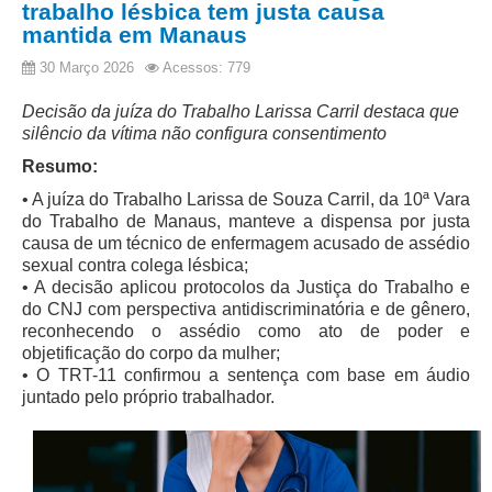
trabalho lésbica tem justa causa
Licitações, contratos e Instrumentos
mantida em Manaus
Gestão de Pessoas
30 Março 2026
Acessos: 779
Auditoria e Prestação de Contas
Decisão da juíza do Trabalho Larissa Carril destaca que
Sustentabilidade
silêncio da vítima não configura consentimento
Acessibilidade
Resumo:
LGPD
• A juíza do Trabalho Larissa de Souza Carril, da 10ª Vara
do Trabalho de Manaus, manteve a dispensa por justa
|
causa de um técnico de enfermagem acusado de assédio
sexual contra colega lésbica;
Legislação
• A decisão aplicou protocolos da Justiça do Trabalho e
do CNJ com perspectiva antidiscriminatória e de gênero,
Acórdãos
reconhecendo o assédio como ato de poder e
objetificação do corpo da mulher;
Atos Administrativos
• O TRT-11 confirmou a sentença com base em áudio
Biblioteca Digital
juntado pelo próprio trabalhador.
Código de Ética dos Servidores
Diário Eletrônico JT