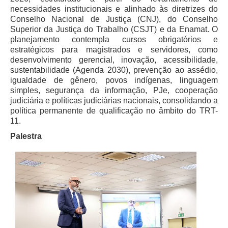
Calendário das Correições
necessidades institucionais e alinhado às diretrizes do
Conselho Nacional de Justiça (CNJ), do Conselho
Calendário de Suspensão
Superior da Justiça do Trabalho (CSJT) e da Enamat. O
Calendário da Justiça Itinerante
planejamento contempla cursos obrigatórios e
estratégicos para magistrados e servidores, como
Certidões
desenvolvimento gerencial, inovação, acessibilidade,
Concursos
sustentabilidade (Agenda 2030), prevenção ao assédio,
igualdade de gênero, povos indígenas, linguagem
Contas abertas em nome dos beneficiários
simples, segurança da informação, PJe, cooperação
Diários Eletrônicos
judiciária e políticas judiciárias nacionais, consolidando a
política permanente de qualificação no âmbito do TRT-
e-Doc
11.
Espaço do Servidor
Palestra
Guias de recolhimento
Leilão Público
Mapa do site
META 9 do CNJ
Pauta Digital