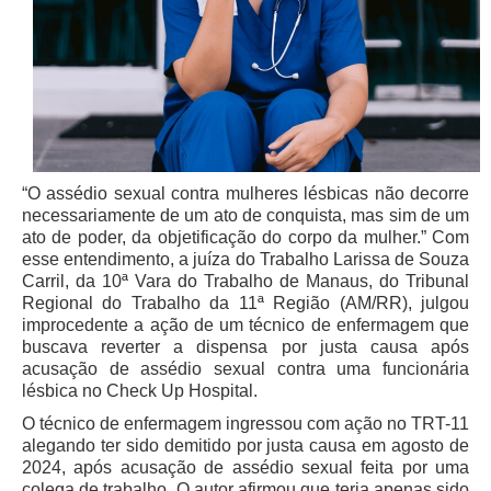
Diário Oficial
Eliminação de Autos
Ementário
Manual de Redação
Produtividade dos magistrados
“O assédio sexual contra mulheres lésbicas não decorre
Regimento Interno
necessariamente de um ato de conquista, mas sim de um
Regulamento Geral
ato de poder, da objetificação do corpo da mulher.” Com
esse entendimento, a juíza do Trabalho Larissa de Souza
Resolução do Plantão Judiciário
Carril, da 10ª Vara do Trabalho de Manaus, do Tribunal
Revistas
Regional do Trabalho da 11ª Região (AM/RR), julgou
improcedente a ação de um técnico de enfermagem que
Manuais do CNJ
buscava reverter a dispensa por justa causa após
Estrutura Organizacional
acusação de assédio sexual contra uma funcionária
lésbica no Check Up Hospital.
Protocolos de Julgamento
O técnico de enfermagem ingressou com ação no TRT-11
|
alegando ter sido demitido por justa causa em agosto de
2024, após acusação de assédio sexual feita por uma
Ouvidoria
colega de trabalho. O autor afirmou que teria apenas sido