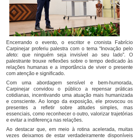
PJE
Plantão Judiciário
Cadastrar Processos
Listar Processos
Encerrando o evento, o escritor e cronista Fabrício
Portal Conciliação
Carpinejar proferiu palestra com o tema “Inovação pelo
Inscrição para mediação e conciliação – Cejusc 1º e 2º
afeto: que ninguém seja invisível ao seu lado”. O
grau
palestrante trouxe reflexões sobre o tempo dedicado às
relações humanas e a importância de viver o presente
Perguntas Frequentes
com atenção e significado.
Eventos
Com uma abordagem sensível e bem-humorada,
Portal Execução
Carpinejar convidou o público a repensar práticas
cotidianas, incentivando uma atuação mais humanizada
Portal Proad
e consciente. Ao longo da exposição, ele provocou os
presentes a refletir sobre atitudes simples, mas
essenciais, como reconhecer o outro, valorizar trajetórias
Portal dos Precatórios e Requisições de
e evitar a indiferença nas relações.
Pequeno Valor
Ao destacar que, em meio à rotina acelerada, muitas
Programa Aprendizagem
vezes deixamos de estar verdadeiramente disponíveis