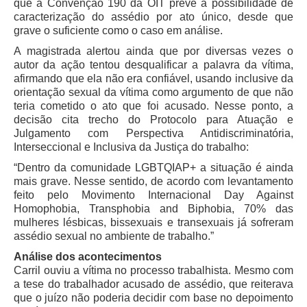
que a Convenção 190 da OIT prevê a possibilidade de
caracterização do assédio por ato único, desde que
grave o suficiente como o caso em análise.
A magistrada alertou ainda que por diversas vezes o
autor da ação tentou desqualificar a palavra da vítima,
afirmando que ela não era confiável, usando inclusive da
orientação sexual da vítima como argumento de que não
teria cometido o ato que foi acusado. Nesse ponto, a
decisão cita trecho do Protocolo para Atuação e
Julgamento com Perspectiva Antidiscriminatória,
Interseccional e Inclusiva da Justiça do trabalho:
“Dentro da comunidade LGBTQIAP+ a situação é ainda
mais grave. Nesse sentido, de acordo com levantamento
feito pelo Movimento Internacional Day Against
Homophobia, Transphobia and Biphobia, 70% das
mulheres lésbicas, bissexuais e transexuais já sofreram
assédio sexual no ambiente de trabalho.”
Análise dos acontecimentos
Carril ouviu a vítima no processo trabalhista. Mesmo com
a tese do trabalhador acusado de assédio, que reiterava
que o juízo não poderia decidir com base no depoimento