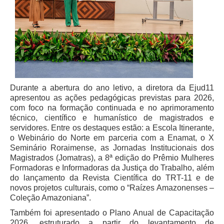
Audiências e Sessões
Calendário das Sessões da 1ª Turma 2026
Calendário de Sessões da 2ª Turma - 2026
Calendário das Sessões da 3ª Turma 2026
Calendário das Sessões do Pleno e Especializadas 2026
Durante a abertura do ano letivo, a diretora da Ejud11
apresentou as ações pedagógicas previstas para 2026,
Carta de Serviços ao Cidadão
com foco na formação continuada e no aprimoramento
técnico, científico e humanístico de magistrados e
Cartilhas
servidores. Entre os destaques estão: a Escola Itinerante,
Cadastro de Peritos, Tradutores e Intérpretes
o Webinário do Norte em parceria com a Enamat, o X
Seminário Roraimense, as Jornadas Institucionais dos
Calendários
Magistrados (Jomatras), a 8ª edição do Prêmio Mulheres
Calendário Geral
Formadoras e Informadoras da Justiça do Trabalho, além
do lançamento da Revista Científica do TRT-11 e de
Calendário de Eventos
novos projetos culturais, como o “Raízes Amazonenses –
Calendário de Eventos passados
Coleção Amazoniana”.
Calendário das Sessões
Também foi apresentado o Plano Anual de Capacitação
2026, estruturado a partir do levantamento de