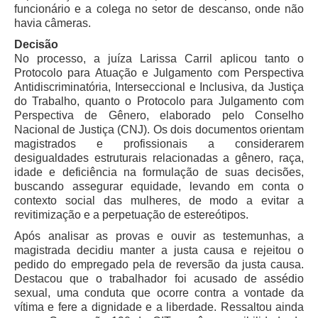
funcionário e a colega no setor de descanso, onde não
Balcão Visual Libras
havia câmeras.
Decisão
Aplicativos
No processo, a juíza Larissa Carril aplicou tanto o
Protocolo para Atuação e Julgamento com Perspectiva
Antidiscriminatória, Interseccional e Inclusiva, da Justiça
do Trabalho, quanto o Protocolo para Julgamento com
Perspectiva de Gênero, elaborado pelo Conselho
Nacional de Justiça (CNJ). Os dois documentos orientam
magistrados e profissionais a considerarem
desigualdades estruturais relacionadas a gênero, raça,
idade e deficiência na formulação de suas decisões,
buscando assegurar equidade, levando em conta o
contexto social das mulheres, de modo a evitar a
revitimização e a perpetuação de estereótipos.
Após analisar as provas e ouvir as testemunhas, a
magistrada decidiu manter a justa causa e rejeitou o
pedido do empregado pela de reversão da justa causa.
Destacou que o trabalhador foi acusado de assédio
sexual, uma conduta que ocorre contra a vontade da
vítima e fere a dignidade e a liberdade. Ressaltou ainda