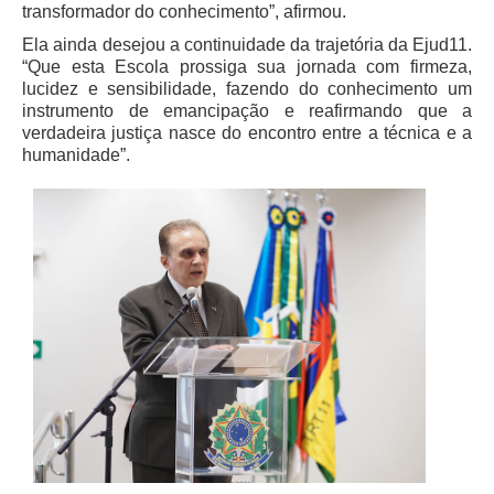
transformador do conhecimento”, afirmou.
Automação e IA
Ela ainda desejou a continuidade da trajetória da Ejud11.
“Que esta Escola prossiga sua jornada com firmeza,
Governança
lucidez e sensibilidade, fazendo do conhecimento um
instrumento de emancipação e reafirmando que a
Governança de TI
verdadeira justiça nasce do encontro entre a técnica e a
Gestão Estratégica
humanidade”.
Governança das Contratações Obras
Rede de Governança Colaborativa
Gestão de Riscos
Laboratório de Inovação
Assessoria de Governança de Gestão de Pessoas
Sites Institucionais
Biblioteca
Centro de Memória
Educação a distância