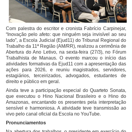
Juízes Substitutos
Diretores
Comitês
Com palestra do escritor e cronista Fabrício Carpinejar,
“Inovação pelo afeto: que ninguém seja invisível ao seu
Comitê Gestor Regional do PJe
lado”, a Escola Judicial (Ejud11) do Tribunal Regional do
Comitê Gestor Regional do e-Gestão e de Tabelas
Trabalho da 11ª Região (AM/RR), realizou a cerimônia de
Processuais Unificadas
Abertura do Ano Letivo, na sexta-feira (27/3), no Fórum
Trabalhista de Manaus. O evento marcou o início das
Comitê do Datajud
atividades formativas da Ejud11 com a apresentação das
Comissão Regional de Pesquisa Judiciária e Ciência de
ações para 2026, e reuniu magistrados, servidores,
Dados
estagiários, terceirizados, advogados, estudantes de
direito e público em geral.
Comissão de Ética
Ainda teve a participação especial do Quarteto Sonata,
Comitê de Priorização do Primeiro Grau
que executou o Hino Nacional Brasileiro e o Hino do
Amazonas, encantando os presentes pela interpretação
Comissão de Uniformização de Jurisprudência
sensível e harmoniosa. A atividade teve transmissão ao
Comitê de Gestão de Pessoas
vivo pelo canal oficial da Escola no YouTube.
Comissão de Vitaliciamento
Pronunciamentos
Comitê de Atenção Integral à Saúde de Magistrados e
Na abertura dos trabalhos, o presidente em exercício do