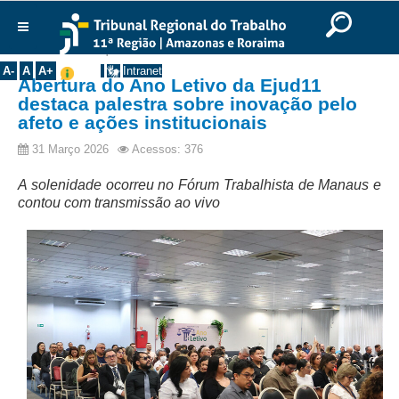
Ir para o Conteúdo
Ir para o menu
Ir para a busca
Ir para o rodapé
|
|
|
English
Português
Español
|
|
Você está aqui:
Início
>>
Notícias
>>
Todas as Notícias
Institucional
A-
A
A+
Intranet
Abertura do Ano Letivo da Ejud11
Histórico
destaca palestra sobre inovação pelo
afeto e ações institucionais
Presidência
Corregedoria
31 Março 2026
Acessos: 376
Composição
A solenidade ocorreu no Fórum Trabalhista de Manaus e
contou com transmissão ao vivo
Desembargadores
Seções Especializadas
Turmas
Varas do Trabalho
Juízes Manaus
Juízes Roraima
Juízes Interior