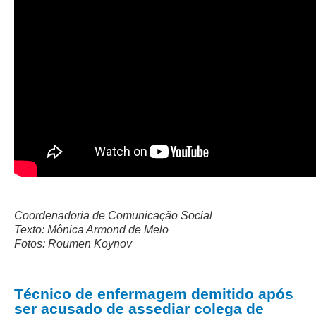
Precedentes e Ações Coletivas
Centro de Inteligência
Unidade de Monitoramento e Fiscalização - UMF
Assédio Eleitoral
|
Transparência
Portal Transparência
Gestão
Audiências e Sessões
Coordenadoria de Comunicação Social
Serviço de Informação ao Cidadão
Texto: Mônica Armond de Melo
Fotos: Roumen Koynov
Ouvidoria
Tecnologia da Informação e Comunicação
Técnico de enfermagem demitido após
ser acusado de assediar colega de
Gestão Orcamentária