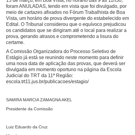
13 de março, em Boa Vista, no horário das 9 às 11h30,
Licitações, contratos e Instrumentos
foram ANULADAS, tendo em vista que foi divulgado, por
meio de cartazes afixados no Fórum Trabalhista de Boa
Gestão de Pessoas
Vista, um horário de prova divergente do estabelecido em
Edital. O Tribunal considerou que o equívoco prejudicou
Auditoria e Prestação de Contas
os candidatos que se dirigiram até o local para realizar a
Sustentabilidade
prova, gerando atrasos e comprometendo a lisura do
certame.
Acessibilidade
A Comissão Organizadora do Processo Seletivo de
LGPD
Estágio já está se reunindo neste momento para definir
uma nova data de aplicação das provas, que deverá ser
|
divulgada em momento oportuno na página da Escola
Legislação
Judicial do TRT da 11ª Região:
escola.trt11.jus.br/publicacoes/estagio/
Acórdãos
Atos Administrativos
SAMIRA MARCIA ZAMAGNA AKEL
Biblioteca Digital
Presidente da Comissão
Código de Ética dos Servidores
Diário Eletrônico JT
Luiz Eduardo da Cruz