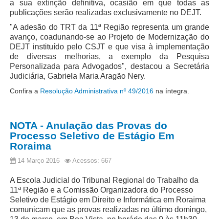
a sua extinção definitiva, ocasião em que todas as
publicações serão realizadas exclusivamente no DEJT.
Precedentes e Ações Coletivas
"A adesão do TRT da 11ª Região representa um grande
Centro de Inteligência
avanço, coadunando-se ao Projeto de Modernização do
Unidade de Monitoramento e Fiscalização - UMF
DEJT instituído pelo CSJT e que visa à implementação
de diversas melhorias, a exemplo da Pesquisa
Assédio Eleitoral
Personalizada para Advogados", destacou a Secretária
|
Judiciária, Gabriela Maria Aragão Nery.
Transparência
Confira a
Resolução Administrativa nº 49/2016
na íntegra.
Portal Transparência
NOTA - Anulação das Provas do
Gestão
Processo Seletivo de Estágio Em
Audiências e Sessões
Roraima
Serviço de Informação ao Cidadão
14 Março 2016
Acessos: 667
Ouvidoria
A Escola Judicial do Tribunal Regional do Trabalho da
Tecnologia da Informação e Comunicação
11ª Região e a Comissão Organizadora do Processo
Seletivo de Estágio em Direito e Informática em Roraima
comunicam que as provas realizadas no último domingo,
Gestão Orcamentária