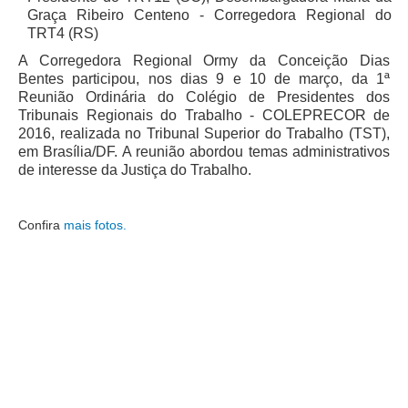
PJE
Graça Ribeiro Centeno - Corregedora Regional do
TRT4 (RS)
Plantão Judiciário
A Corregedora Regional Ormy da Conceição Dias
Cadastrar Processos
Bentes participou, nos dias 9 e 10 de março, da 1ª
Reunião Ordinária do Colégio de Presidentes dos
Listar Processos
Tribunais Regionais do Trabalho - COLEPRECOR de
Portal Conciliação
2016, realizada no Tribunal Superior do Trabalho (TST),
em Brasília/DF. A reunião abordou temas administrativos
Inscrição para mediação e conciliação – Cejusc 1º e 2º
de interesse da Justiça do Trabalho.
grau
Perguntas Frequentes
Confira
mais fotos.
Eventos
Portal Execução
Portal Proad
Portal dos Precatórios e Requisições de
Pequeno Valor
Programa Aprendizagem