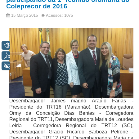
Calendário das Correições
Coleprecor de 2016
Calendário de Suspensão
15 Março 2016
Acessos: 1075
Calendário da Justiça Itinerante
Certidões
Concursos
Libras
Contas abertas em nome dos beneficiários
Voz
Diários Eletrônicos
+ Acessibilidade
e-Doc
Espaço do Servidor
Guias de recolhimento
Leilão Público
Desembargador James magno Araújo Farias -
Presidente do TRT16 (Maranhão), Desembargadora
Mapa do site
Ormy da Conceição Dias Bentes - Corregedora
Regional do TRT11, Desembargadora Maria de Lourdes
META 9 do CNJ
Leiria - Corregedora Regional do TRT12 (SC),
Desembargador Gracio Ricardo Barboza Petrone -
Pauta Digital
Presidente do TRT12 (SC), Desembargadora Maria da