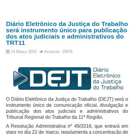
Protocolo Eletrônico
Suspensão e Prorrogação de Prazos
Busca Geral
Diário Eletrônico da Justiça do Trabalho
Portal de Doações do TRT11
será instrumento único para publicação
dos atos judiciais e administrativos do
Estatísticas
TRT11
Pesquisa de metas Nacionais
14 Março 2016
Acessos: 10878
Acessibilidade
Editais de Credenciamento
Pontos de Inclusão Digital
Monitoramento do Serviços de TIC
Conexão Inclusiva
O Diário Eletrônico da Justiça do Trabalho (DEJT) será o
Inscrições
instrumento único de comunicação oficial, divulgação e
Informe de Rendimentos - 2026
publicação dos atos judiciais e administrativos do
Tribunal Regional do Trabalho da 11ª Região.
|
A Resolução Administrativa nº 49/2016, que entrará em
vigor no dia 22 de março, regulamenta a concentração de
Notícias