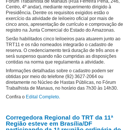
Fórum Trabalhista de Manaus (Rua Ferreira Pena, 246,
Centro, 4º andar), mediante requerimento dirigido à
Audiências e Sessões
Presidência. Dentre os requisitos exigidos estão o
exercício da atividade de leiloeiro oficial por mais de
Calendário das Sessões da 1ª Turma 2026
cinco anos, apresentação de currículo e comprovação de
Calendário de Sessões da 2ª Turma - 2026
registro na Junta Comercial do Estado do Amazonas.
Calendário das Sessões da 3ª Turma 2026
Serão habilitados cinco leiloeiros para atuarem junto ao
TRT11 e os não nomeados integrarão o cadastro de
Calendário das Sessões do Pleno e Especializadas 2026
reserva. O credenciamento terá duração de três anos e
será suspenso quando não cumpridas as disposições
Carta de Serviços ao Cidadão
contidas na norma que regulamenta a atividade.
Cartilhas
Informações detalhadas sobre o cadastro podem ser
obtidas por meio do telefone (92) 3627-2064 ou
Cadastro de Peritos, Tradutores e Intérpretes
diretamente no Núcleo de Hastas Públicas, no Fórum
Calendários
Trabalhista de Manaus, no horário das 7h30 às 14h30.
Calendário Geral
Confira o
Edital Completo.
Calendário de Eventos
Calendário de Eventos passados
Corregedora Regional do TRT da 11ª
Região esteve em Brasília/DF
Calendário das Sessões
participando da 1ª reunião ordinária do