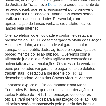
Automação e IA
da Justiça do Trabalho, o
Edital
para credenciamento de
leiloeiro oficial, que será responsável por promover o
leilão público unificado do Tribunal. Os leilões serão
Governança
realizados nas modalidades Presencial, com
apresentação de lances verbais, e/ou Eletrônica, com
Governança de TI
lances pela Internet.
Gestão Estratégica
O leilão eletrônico é novidade e conforme destaca a
Governança das Contratações Obras
presidente do TRT11, desembargadora Maria das Graças
Alecrim Marinho, a modalidade vai garantir maior
Rede de Governança Colaborativa
transparência, publicidade, agilidade e segurança aos
Gestão de Riscos
procedimentos do leilão público. "Queremos com a
alienação judicial eletrônica agilizar as execuções e
Laboratório de Inovação
potencializar as arrematações. O sucesso da venda de
Assessoria de Governança de Gestão de Pessoas
bens penhorados vai garantir o pagamento de débitos
trabalhistas", destacou a presidente do TRT11,
desembargadora Maria das Graças Alecrim Marinho.
Sites Institucionais
Conforme explica a juíza do trabalho Edna Maria
Biblioteca
Fernandes Barbosa, que assumiu a coordenação do
Leilão Público do TRT11, a nomeação de leiloeiros
Centro de Memória
oficiais trará benefícios para a realização do leilão. "Os
Educação a distância
leiloeiros serão responsáveis pela guarda dos bens e