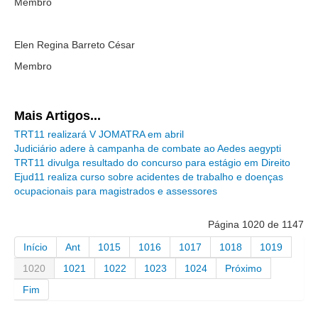
Diário Oficial
Membro
Eliminação de Autos
Elen Regina Barreto César
Ementário
Membro
Manual de Redação
Produtividade dos magistrados
Mais Artigos...
Regimento Interno
TRT11 realizará V JOMATRA em abril
Regulamento Geral
Judiciário adere à campanha de combate ao Aedes aegypti
TRT11 divulga resultado do concurso para estágio em Direito
Resolução do Plantão Judiciário
Ejud11 realiza curso sobre acidentes de trabalho e doenças
Revistas
ocupacionais para magistrados e assessores
Manuais do CNJ
Página 1020 de 1147
Estrutura Organizacional
Início
Ant
1015
1016
1017
1018
1019
Protocolos de Julgamento
1020
1021
1022
1023
1024
Próximo
|
Fim
Ouvidoria