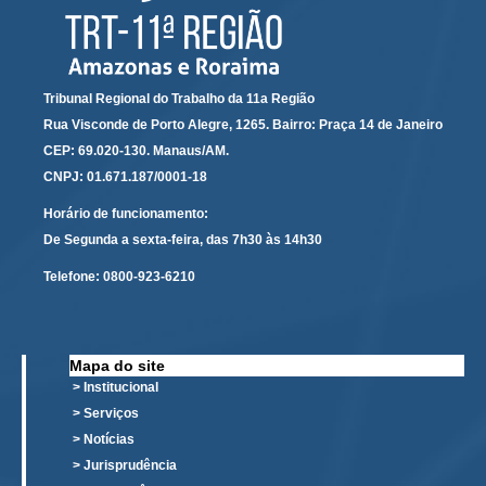
Faça sua Manifestação
Denúncia Assédio Moral ou Sexual
Denúncia Assédio Eleitoral
Tribunal Regional do Trabalho da 11a Região
Notícia de Irregularidade Anônima
Rua Visconde de Porto Alegre, 1265. Bairro: Praça 14 de Janeiro
Denúncia Atos de Corrupção
CEP: 69.020-130. Manaus/AM.
CNPJ: 01.671.187/0001-18
|
Horário de funcionamento:
Contato
De Segunda a sexta-feira, das 7h30 às 14h30
Contatos - Trabalho Remoto
Telefone:
0800-923-6210
Fale Conosco
Atendimento ao Público
Mapa do site
Fones TRT
> Institucional
> Serviços
Fones TST
> Notícias
Endereços das Unidades
> Jurisprudência
Balcão Virtual