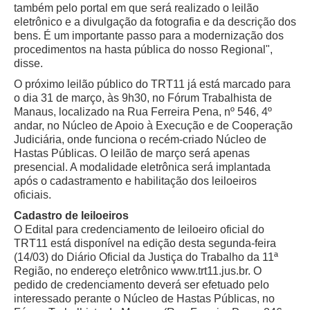
também pelo portal em que será realizado o leilão
Responsabilidade Socioambiental
eletrônico e a divulgação da fotografia e da descrição dos
Comissão Permanente de Acessibilidade e Inclusão
bens. É um importante passo para a modernização dos
procedimentos na hasta pública do nosso Regional",
Escola Judicial
disse.
Programa Trabalho Seguro
O próximo leilão público do TRT11 já está marcado para
Coordenadoria de Saúde
o dia 31 de março, às 9h30, no Fórum Trabalhista de
Manaus, localizado na Rua Ferreira Pena, nº 546, 4º
|
andar, no Núcleo de Apoio à Execução e de Cooperação
Judiciária, onde funciona o recém-criado Núcleo de
Serviços
Hastas Públicas. O leilão de março será apenas
presencial. A modalidade eletrônica será implantada
Ação Trabalhista (Atermação)
após o cadastramento e habilitação dos leiloeiros
oficiais.
Atermação On-line - Interior de Roraima
Cadastro de leiloeiros
Atermação On-line - Interior do Amazonas
O Edital para credenciamento de leiloeiro oficial do
TRT11 está disponível na edição desta segunda-feira
Agendamento de Reclamação Verbal
(14/03) do Diário Oficial da Justiça do Trabalho da 11ª
Glossário
Região, no endereço eletrônico www.trt11.jus.br. O
pedido de credenciamento deverá ser efetuado pelo
Consulta de Pautas
interessado perante o Núcleo de Hastas Públicas, no
Atas de Sessões do Pleno