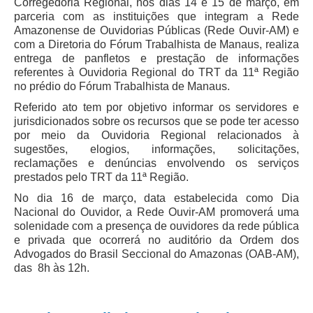
Corregedoria Regional, nos dias 14 e 15 de março, em
Juízes Substitutos
parceria com as instituições que integram a Rede
Diretores
Amazonense de Ouvidorias Públicas (Rede Ouvir-AM) e
com a Diretoria do Fórum Trabalhista de Manaus, realiza
Comitês
entrega de panfletos e prestação de informações
referentes à Ouvidoria Regional do TRT da 11ª Região
Comitê Gestor Regional do PJe
no prédio do Fórum Trabalhista de Manaus.
Comitê Gestor Regional do e-Gestão e de Tabelas
Referido ato tem por objetivo informar os servidores e
Processuais Unificadas
jurisdicionados sobre os recursos que se pode ter acesso
por meio da Ouvidoria Regional relacionados à
Comitê do Datajud
sugestões, elogios, informações, solicitações,
Comissão Regional de Pesquisa Judiciária e Ciência de
reclamações e denúncias envolvendo os serviços
Dados
prestados pelo TRT da 11ª Região.
No dia 16 de março, data estabelecida como Dia
Comissão de Ética
Nacional do Ouvidor, a Rede Ouvir-AM promoverá uma
Comitê de Priorização do Primeiro Grau
solenidade com a presença de ouvidores da rede pública
e privada que ocorrerá no auditório da Ordem dos
Comissão de Uniformização de Jurisprudência
Advogados do Brasil Seccional do Amazonas (OAB-AM),
Comitê de Gestão de Pessoas
das 8h às 12h.
Comissão de Vitaliciamento
Comitê de Atenção Integral à Saúde de Magistrados e