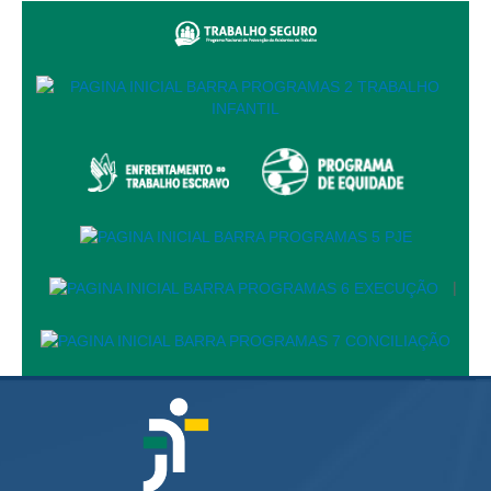
Faça sua Manifestação
Acompanhe sua manifestação
Ouvidoria Da Mulher
Serviço de Informação ao Cidadão - SIC
Relatórios Estatísticos
Consulte o seu Processo Trabalhista
Lei Geral de Proteção de Dados - LGPD
Integração das Ouvidorias
|
O que é Ouvidoria?
Carta de Serviços à Cidadania
Ouvidoria no CSJT
Dúvidas Frequentes
Avalie os Serviços da Ouvidoria