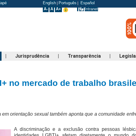
odapé
English
Português
Español
|
|
A-
A
A+
Intranet
|
Jurisprudência
|
Transparência
|
Legisl
+ no mercado de trabalho brasilei
a em orientação sexual também aponta que a comunidade enfr
A discriminação e a exclusão contra pessoas lésbica
identidades LGBTI+ afetam diretamente o mundo do