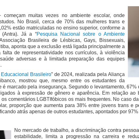
I+ começam muitas vezes no ambiente escolar, onde
studos. No Brasil, cerca de 70% das mulheres trans e
,02% estão matriculadas no ensino superior, conforme a
(Antra). Já a “
Pesquisa Nacional sobre o Ambiente
Associação Brasileira de Lésbicas, Gays, Bissexuais,
tiba, aponta que a exclusão está ligada principalmente a
falta de representatividade nos currículos, à violência
saúde adversas e à limitada preparação das equipes
.
Educacional Brasileiro
” de 2024, realizada pela Aliança
nibanco, mostrou que, mesmo entre os estudantes da
é marcado pela insegurança. Segundo o levantamento, 67% dos
ligados à expressão de gênero e aparência. Em relação ao 
o os comentários LGBTIfóbicos os mais frequentes. No caso da 
olar, proporção que aumenta para 38% entre jovens trans e 
icando atrás apenas de outros estudantes, apontados por 97%
No mercado de trabalho, a discriminação contra pessoa
estabilidade, limita a progressão na carreira e re