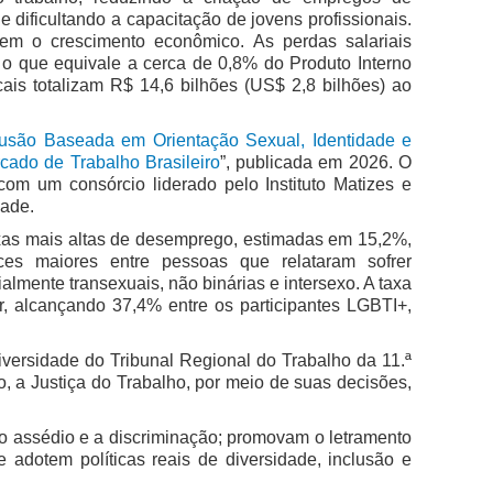
 e dificultando a capacitação de jovens profissionais.
m o crescimento econômico. As perdas salariais
 o que equivale a cerca de 0,8% do Produto Interno
cais totalizam R$ 14,6 bilhões (US$ 2,8 bilhões) ao
usão Baseada em Orientação Sexual, Identidade e
cado de Trabalho Brasileiro
”, publicada em 2026. O
com um consórcio liderado pelo Instituto Matizes e
dade.
xas mais altas de desemprego, estimadas em 15,2%,
s maiores entre pessoas que relataram sofrer
almente transexuais, não binárias e intersexo. A taxa
or, alcançando 37,4% entre os participantes LGBTI+,
versidade do Tribunal Regional do Trabalho da 11.ª
 a Justiça do Trabalho, por meio de suas decisões,
o assédio e a discriminação; promovam o letramento
dotem políticas reais de diversidade, inclusão e