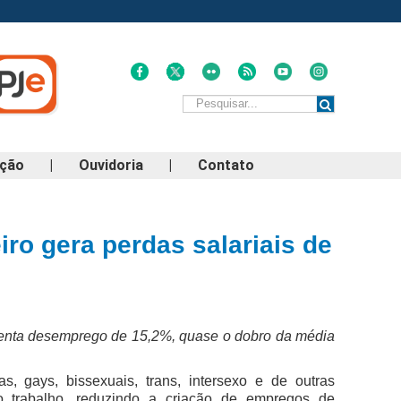
ação
|
Ouvidoria
|
Contato
ro gera perdas salariais de
enta desemprego de 15,2%, quase o dobro da média
s, gays, bissexuais, trans, intersexo e de outras
 trabalho, reduzindo a criação de empregos de