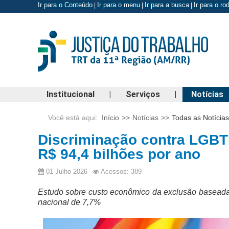
Ir para o Conteúdo
Ir para o menu
Ir para a busca
Ir para o r
|
|
|
Institucional
|
Serviços
|
Notícias
Você está aqui:
Início
>>
Notícias
>>
Todas as Notícias
Discriminação contra LGBTI
R$ 94,4 bilhões por ano
01 Julho 2026
Acessos: 389
Estudo sobre custo econômico da exclusão basead
nacional de 7,7%