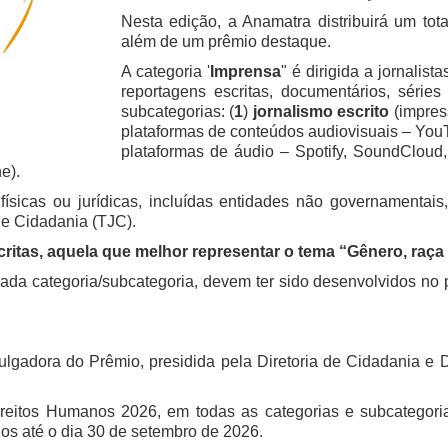
Nesta edição, a Anamatra distribuirá um tot
além de um prêmio destaque.
A categoria '
Imprensa
" é dirigida a jornali
reportagens escritas, documentários, séries
subcategorias: (
1
)
jornalismo escrito
(impress
plataformas de conteúdos audiovisuais – YouT
plataformas de áudio – Spotify, SoundCloud,
e).
ísicas ou jurídicas, incluídas entidades não governamentais
 e Cidadania (TJC).
critas, aquela que melhor representar o tema “Gênero, raça
cada categoria/subcategoria, devem ter sido desenvolvidos no
ulgadora do Prêmio, presidida pela Diretoria de Cidadania e 
ireitos Humanos 2026, em todas as categorias e subcategoria
os até o dia 30 de setembro de 2026.