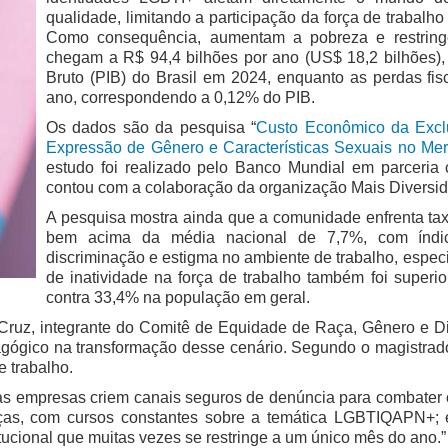
qualidade, limitando a participação da força de trabalho
Como consequência, aumentam a pobreza e restringe
chegam a R$ 94,4 bilhões por ano (US$ 18,2 bilhões),
Bruto (PIB) do Brasil em 2024, enquanto as perdas fis
ano, correspondendo a 0,12% do PIB.
Os dados são da pesquisa “
Custo Econômico da Excl
Expressão de Gênero e Características Sexuais no Mer
estudo foi realizado pelo Banco Mundial em parceria 
contou com a colaboração da organização Mais Diversi
A pesquisa mostra ainda que a comunidade enfrenta ta
bem acima da média nacional de 7,7%, com índice
discriminação e estigma no ambiente de trabalho, especi
de inatividade na força de trabalho também foi superi
contra 33,4% na população em geral.
Cruz, integrante do Comitê de Equidade de Raça, Gênero e Di
gógico na transformação desse cenário. Segundo o magistrado,
 trabalho.
 as empresas criem canais seguros de denúncia para combater 
as, com cursos constantes sobre a temática LGBTIQAPN+; e a
ucional que muitas vezes se restringe a um único mês do ano.”