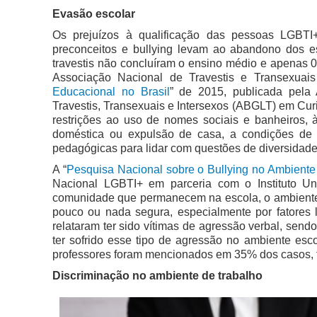
Evasão escolar
Os prejuízos à qualificação das pessoas LGBT
preconceitos e bullying levam ao abandono dos e
travestis não concluíram o ensino médio e apenas 0
Associação Nacional de Travestis e Transexuais 
Educacional no Brasil
” de 2015, publicada pela 
Travestis, Transexuais e Intersexos (ABGLT) em Curi
restrições ao uso de nomes sociais e banheiros, à 
doméstica ou expulsão de casa, a condições de 
pedagógicas para lidar com questões de diversidade
A “
Pesquisa Nacional sobre o Bullying no Ambiente 
Nacional LGBTI+ em parceria com o Instituto U
comunidade que permanecem na escola, o ambiente 
pouco ou nada segura, especialmente por fatores 
relataram ter sido vítimas de agressão verbal, send
ter sofrido esse tipo de agressão no ambiente esc
professores foram mencionados em 35% dos casos, f
Discriminação no ambiente de trabalho