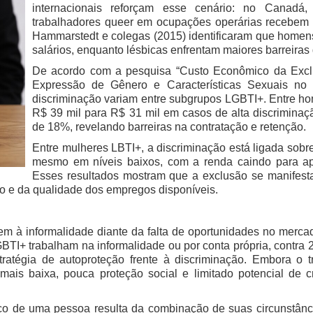
internacionais reforçam esse cenário: no Canadá
trabalhadores queer em ocupações operárias recebem 
Hammarstedt e colegas (2015) identificaram que homen
salários, enquanto lésbicas enfrentam maiores barreiras
De acordo com a pesquisa “Custo Econômico da Excl
Expressão de Gênero e Características Sexuais no 
discriminação variam entre subgrupos LGBTI+. Entre h
R$ 39 mil para R$ 31 mil em casos de alta discrimin
de 18%, revelando barreiras na contratação e retenção.
Entre mulheres LBTI+, a discriminação está ligada sobr
mesmo em níveis baixos, com a renda caindo para a
Esses resultados mostram que a exclusão se manifesta
o e da qualidade dos empregos disponíveis.
à informalidade diante da falta de oportunidades no mercado
BTI+ trabalham na informalidade ou por conta própria, contra
atégia de autoproteção frente à discriminação. Embora o
ais baixa, pouca proteção social e limitado potencial de cr
 de uma pessoa resulta da combinação de suas circunstâncias