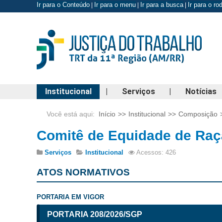
Ir para o Conteúdo
Ir para o menu
Ir para a busca
Ir para o r
|
|
|
Institucional
|
Serviços
|
Notícias
Você está aqui:
Início
>>
Institucional
>>
Composição
Comitê de Equidade de Raç
Serviços
Institucional
Acessos: 426
ATOS NORMATIVOS
PORTARIA EM VIGOR
PORTARIA 208/2026/SGP