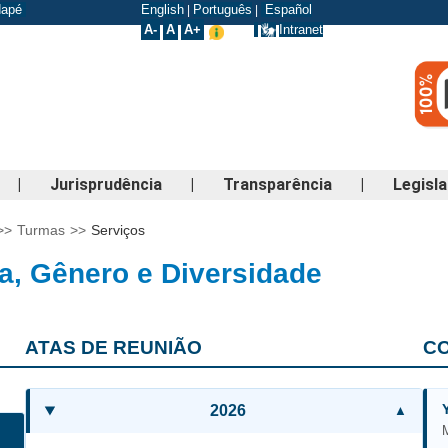
odapé
English
Português
Español
|
|
A-
A
A+
Intranet
|
Jurisprudência
|
Transparência
|
Legisl
>>
Turmas
>>
Serviços
a, Gênero e Diversidade
ATAS DE REUNIÃO
C
2026