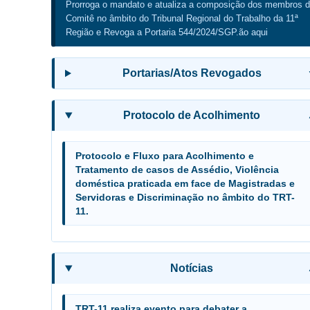
Prorroga o mandato e atualiza a composição dos membros 
Comitê no âmbito do Tribunal Regional do Trabalho da 11ª
Região e Revoga a Portaria 544/2024/SGP.ão aqui
Portarias/Atos Revogados
Protocolo de Acolhimento
Protocolo e Fluxo para Acolhimento e
Tratamento de casos de Assédio, Violência
doméstica praticada em face de Magistradas e
Servidoras e Discriminação no âmbito do TRT-
11.
Notícias
TRT-11 realiza evento para debater a