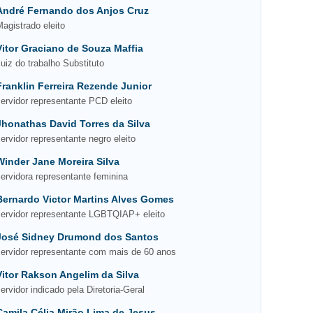
André Fernando dos Anjos Cruz
Magistrado eleito
Vitor Graciano de Souza Maffia
Juiz do trabalho Substituto
Franklin Ferreira Rezende Junior
servidor representante PCD eleito
Jhonathas David Torres da Silva
servidor representante negro eleito
Winder Jane Moreira Silva
servidora representante feminina
Bernardo Victor Martins Alves Gomes
servidor representante LGBTQIAP+ eleito
José Sidney Drumond dos Santos
servidor representante com mais de 60 anos
Vitor Rakson Angelim da Silva
ervidor indicado pela Diretoria-Geral
Camila Célia Mirão Lima de Jesus