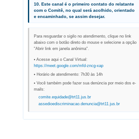
10. Este canal é o primeiro contato do relatante
com o Comitê, no qual será acolhido, orientado
e encaminhado, se assim desejar.
Para resguardar o sigilo no atendimento, clique no link
abaixo com o botão direto do mouse e selecione a opção
"Abrir link em janela anônima".
• Acesse aqui o Canal Virtual:
https://meet.google.com/mfd-zncg-xap
• Horário de atendimento: 7h30 às 14h
• Você também pode fazer sua denúncia por meio dos e-
mails:
comite.equidade@trt11.jus.br
assedioediscriminacao.denuncia@trt11.jus.br