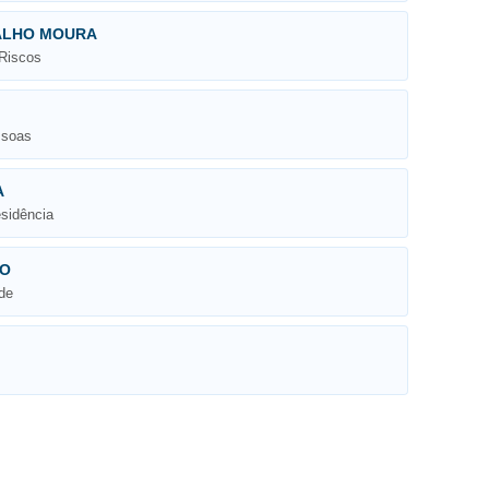
ALHO MOURA
 Riscos
ssoas
A
esidência
RO
de